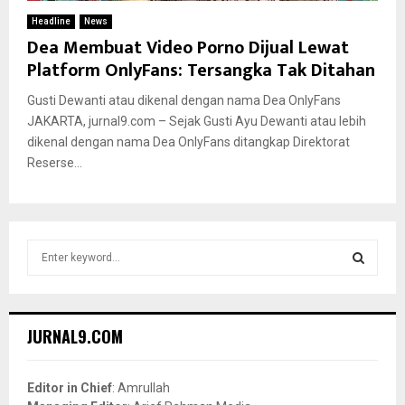
Headline
News
Dea Membuat Video Porno Dijual Lewat
Platform OnlyFans: Tersangka Tak Ditahan
Gusti Dewanti atau dikenal dengan nama Dea OnlyFans
JAKARTA, jurnal9.com – Sejak Gusti Ayu Dewanti atau lebih
dikenal dengan nama Dea OnlyFans ditangkap Direktorat
Reserse...
S
e
a
S
r
c
E
JURNAL9.COM
h
f
A
o
Editor in Chief
: Amrullah
r
R