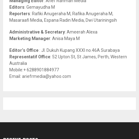
Managing Editor
: Arief Rahman Media
:
Editors
: Gemayudha M
C
Reporters
: Rafiki Anugeraha M, Rafika Anugeraha M,
Masaraafi Media, Espana Radin Media, Dwi Utariningsih
H
Administrative & Secretary
: Ameerah Alexa
Marketing Manager
: Anisa Maya M
Editor’s Office
: Jl. Dukuh Kupang XXXI no.46A Surabaya
Representatif Office
: 52 Upton St, St James, Perth, Western
Australia
Mobile:+ 6288901884977
Email: ariefrmedia@yahoo.com