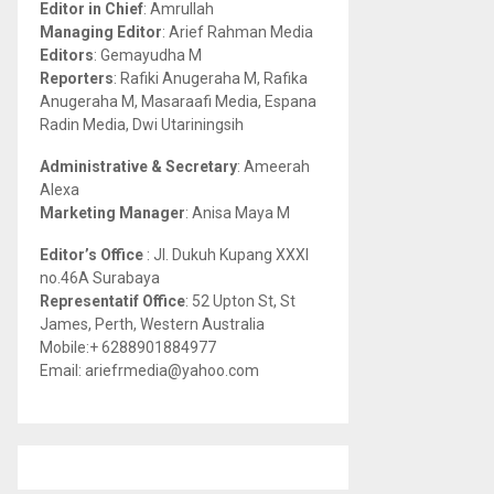
Editor in Chief
: Amrullah
r
R
Managing Editor
: Arief Rahman Media
:
Editors
: Gemayudha M
C
Reporters
: Rafiki Anugeraha M, Rafika
Anugeraha M, Masaraafi Media, Espana
H
Radin Media, Dwi Utariningsih
Administrative & Secretary
: Ameerah
Alexa
Marketing Manager
: Anisa Maya M
Editor’s Office
: Jl. Dukuh Kupang XXXI
no.46A Surabaya
Representatif Office
: 52 Upton St, St
James, Perth, Western Australia
Mobile:+ 6288901884977
Email: ariefrmedia@yahoo.com