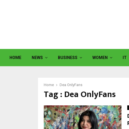
HOME
NEWS
BUSINESS
WOMEN
IT
Home
Dea OnlyFans
Tag : Dea OnlyFans