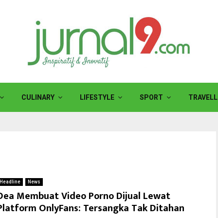
CULINARY
LIFESTYLE
SPORT
TRAVELL
Headline
News
Dea Membuat Video Porno Dijual Lewat
Platform OnlyFans: Tersangka Tak Ditahan