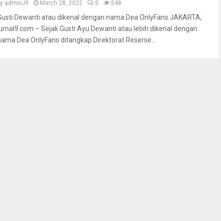
by
adminJ9
March 28, 2022
0
548
Gusti Dewanti atau dikenal dengan nama Dea OnlyFans JAKARTA,
jurnal9.com – Sejak Gusti Ayu Dewanti atau lebih dikenal dengan
nama Dea OnlyFans ditangkap Direktorat Reserse...