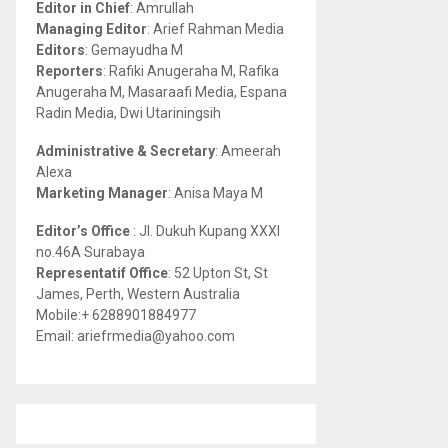
Editor in Chief
: Amrullah
r
R
Managing Editor
: Arief Rahman Media
:
Editors
: Gemayudha M
C
Reporters
: Rafiki Anugeraha M, Rafika
Anugeraha M, Masaraafi Media, Espana
H
Radin Media, Dwi Utariningsih
Administrative & Secretary
: Ameerah
Alexa
Marketing Manager
: Anisa Maya M
Editor’s Office
: Jl. Dukuh Kupang XXXI
no.46A Surabaya
Representatif Office
: 52 Upton St, St
James, Perth, Western Australia
Mobile:+ 6288901884977
Email: ariefrmedia@yahoo.com