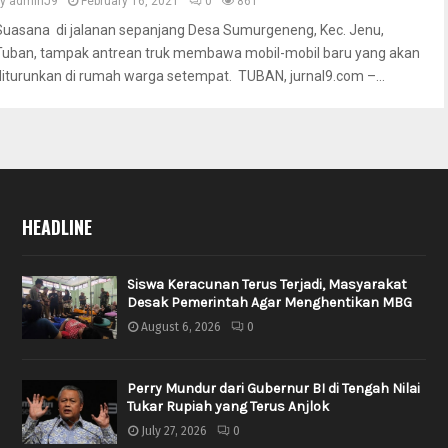
by
adminJ9
February 16, 2021
0
861
Suasana di jalanan sepanjang Desa Sumurgeneng, Kec. Jenu,
Tuban, tampak antrean truk membawa mobil-mobil baru yang akan
diturunkan di rumah warga setempat. TUBAN, jurnal9.com –...
HEADLINE
Siswa Keracunan Terus Terjadi, Masyarakat
Desak Pemerintah Agar Menghentikan MBG
August 6, 2026
0
Perry Mundur dari Gubernur BI di Tengah Nilai
Tukar Rupiah yang Terus Anjlok
July 27, 2026
0