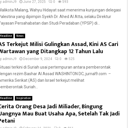
by
adminJ9
June 27, 2025
0
593
Walikota Malang, Wahyu Hidayat saat menerima kunjungan delegasi
Palestina yang dipimpin Syekh Dr. Ahed Al Atta, selaku Direktur
Yayasan Persahabatan dan Studi Peradaban (YPSP) di...
Headline
News
AS Terkejut Milisi Gulingkan Assad, Kini AS Cari
Wartawan yang Ditangkap 12 Tahun Lalu
by
adminJ9
December 9, 2024
0
525
Situasi terkini di Suriah usai pertempuran antara pemberontak
dengan rezim Bashar Al Assad WASHINTON DC, jurnal9.com –
Amerika Serikat (AS) dan Israel terkejut melihat
pemberontak Suriah...
Headline
Inspiration
Cerita Orang Desa Jadi Miliader, Bingung
Uangnya Mau Buat Usaha Apa, Setelah Tak Jadi
Petani