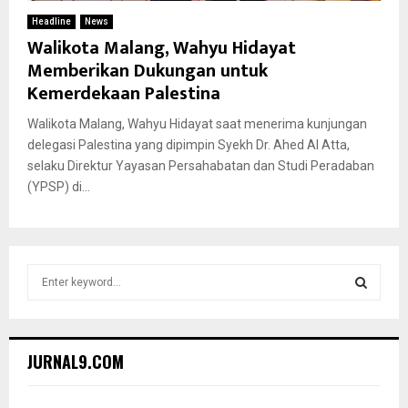
Headline
News
Walikota Malang, Wahyu Hidayat
Memberikan Dukungan untuk
Kemerdekaan Palestina
Walikota Malang, Wahyu Hidayat saat menerima kunjungan
delegasi Palestina yang dipimpin Syekh Dr. Ahed Al Atta,
selaku Direktur Yayasan Persahabatan dan Studi Peradaban
(YPSP) di...
S
e
a
S
r
c
E
JURNAL9.COM
h
f
A
o