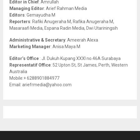
Editor in Chief
: Amrullah
r
R
Managing Editor
: Arief Rahman Media
:
Editors
: Gemayudha M
C
Reporters
: Rafiki Anugeraha M, Rafika Anugeraha M,
Masaraafi Media, Espana Radin Media, Dwi Utariningsih
H
Administrative & Secretary
: Ameerah Alexa
Marketing Manager
: Anisa Maya M
Editor’s Office
: Jl. Dukuh Kupang XXXI no.46A Surabaya
Representatif Office
: 52 Upton St, St James, Perth, Western
Australia
Mobile:+ 6288901884977
Email: ariefrmedia@yahoo.com