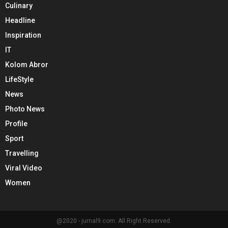
Culinary
Headline
Inspiration
IT
Kolom Abror
LifeStyle
News
Photo News
Profile
Sport
Travelling
Viral Video
Women
@2020 - jurnal9.com. All Right Reserved.