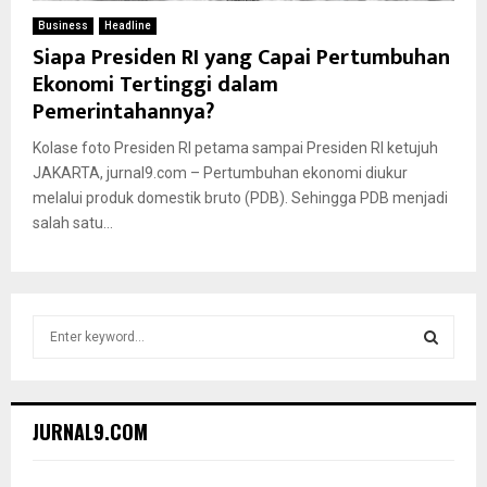
Business
Headline
Siapa Presiden RI yang Capai Pertumbuhan
Ekonomi Tertinggi dalam
Pemerintahannya?
Kolase foto Presiden RI petama sampai Presiden RI ketujuh
JAKARTA, jurnal9.com – Pertumbuhan ekonomi diukur
melalui produk domestik bruto (PDB). Sehingga PDB menjadi
salah satu...
S
e
a
S
r
c
E
JURNAL9.COM
h
f
A
o