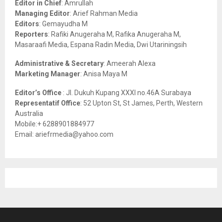
Editor in Chief
: Amrullah
r
R
Managing Editor
: Arief Rahman Media
:
Editors
: Gemayudha M
C
Reporters
: Rafiki Anugeraha M, Rafika Anugeraha M,
Masaraafi Media, Espana Radin Media, Dwi Utariningsih
H
Administrative & Secretary
: Ameerah Alexa
Marketing Manager
: Anisa Maya M
Editor’s Office
: Jl. Dukuh Kupang XXXI no.46A Surabaya
Representatif Office
: 52 Upton St, St James, Perth, Western
Australia
Mobile:+ 6288901884977
Email: ariefrmedia@yahoo.com