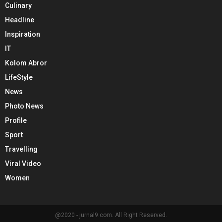
Culinary
Headline
Inspiration
IT
Kolom Abror
LifeStyle
News
Photo News
Profile
Sport
Travelling
Viral Video
Women
@2020 - jurnal9.com. All Right Reserved.