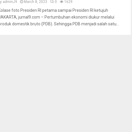
by
adminJ9
March 8, 2023
0
1629
Kolase foto Presiden RI petama sampai Presiden RI ketujuh
JAKARTA, jurnal9.com – Pertumbuhan ekonomi diukur melalui
produk domestik bruto (PDB). Sehingga PDB menjadi salah satu...