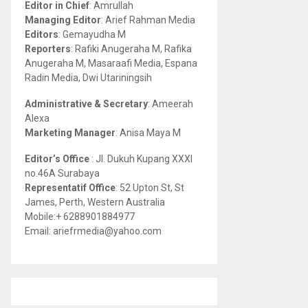
Editor in Chief
: Amrullah
r
R
Managing Editor
: Arief Rahman Media
:
Editors
: Gemayudha M
C
Reporters
: Rafiki Anugeraha M, Rafika
Anugeraha M, Masaraafi Media, Espana
H
Radin Media, Dwi Utariningsih
Administrative & Secretary
: Ameerah
Alexa
Marketing Manager
: Anisa Maya M
Editor’s Office
: Jl. Dukuh Kupang XXXI
no.46A Surabaya
Representatif Office
: 52 Upton St, St
James, Perth, Western Australia
Mobile:+ 6288901884977
Email: ariefrmedia@yahoo.com