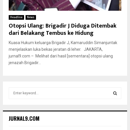
Headline
News
Otopsi Ulang: Brigadir J Diduga Ditembak
dari Belakang Tembus ke Hidung
Kuasa Hukum keluarga Brigadir J, Kamaruddin Simanjuntak
menjelaskan luka bekas jeratan di leher. JAKARTA,
jurnal9.com – Melihat dari hasil [sementara] otopsi ulang
jenazah Brigadir...
S
e
a
S
r
c
E
JURNAL9.COM
h
f
A