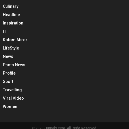
Culinary
Headline
Inspiration
IT
Kolom Abror
LifeStyle
News
Photo News
Profile
Sport
Travelling
Viral Video
Women
@2020 - jurnal9.com. All Right Reserved.