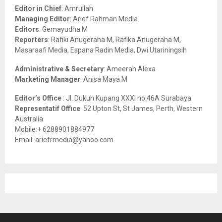
o
Editor in Chief
: Amrullah
r
R
Managing Editor
: Arief Rahman Media
:
Editors
: Gemayudha M
C
Reporters
: Rafiki Anugeraha M, Rafika Anugeraha M,
Masaraafi Media, Espana Radin Media, Dwi Utariningsih
H
Administrative & Secretary
: Ameerah Alexa
Marketing Manager
: Anisa Maya M
Editor’s Office
: Jl. Dukuh Kupang XXXI no.46A Surabaya
Representatif Office
: 52 Upton St, St James, Perth, Western
Australia
Mobile:+ 6288901884977
Email: ariefrmedia@yahoo.com