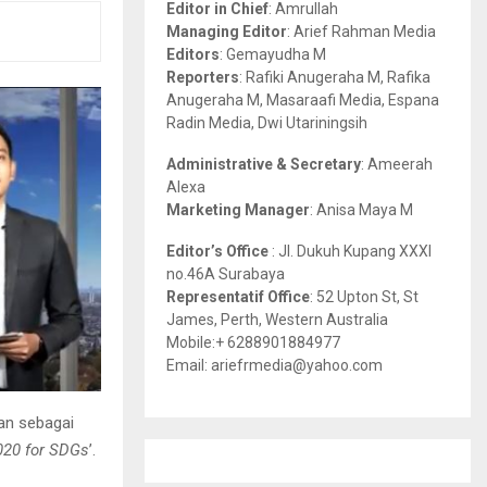
Editor in Chief
: Amrullah
r
R
Managing Editor
: Arief Rahman Media
:
Editors
: Gemayudha M
C
Reporters
: Rafiki Anugeraha M, Rafika
Anugeraha M, Masaraafi Media, Espana
H
Radin Media, Dwi Utariningsih
Administrative & Secretary
: Ameerah
Alexa
Marketing Manager
: Anisa Maya M
Editor’s Office
: Jl. Dukuh Kupang XXXI
no.46A Surabaya
Representatif Office
: 52 Upton St, St
James, Perth, Western Australia
Mobile:+ 6288901884977
Email: ariefrmedia@yahoo.com
an sebagai
020 for SDGs
’.