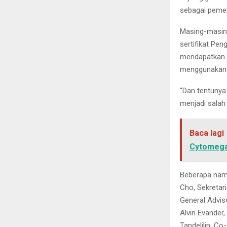
sebagai pemena
Masing-masing
sertifikat Pe
mendapatkan 
menggunakan c
“Dan tentunya
menjadi salah 
Baca lagi
Cytomega
Beberapa nama
Cho, Sekretar
General Advis
Alvin Evander
Tandelilin, C