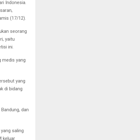
ri Indonesia.
saran,
amis (17/12).
tukan seorang
i, yaitu
si ini.
ng medis yang
ersebut yang
k di bidang
i Bandung, dan
 yang saling
M keluar