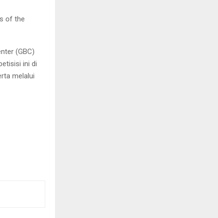
s of the
nter (GBC)
isisi ini di
rta melalui