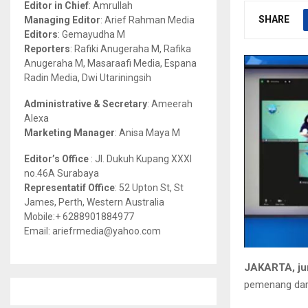
Editor in Chief
: Amrullah
r
R
SHARE
Managing Editor
: Arief Rahman Media
:
Editors
: Gemayudha M
C
Reporters
: Rafiki Anugeraha M, Rafika
Anugeraha M, Masaraafi Media, Espana
H
Radin Media, Dwi Utariningsih
Administrative & Secretary
: Ameerah
Alexa
Marketing Manager
: Anisa Maya M
Editor’s Office
: Jl. Dukuh Kupang XXXI
no.46A Surabaya
Representatif Office
: 52 Upton St, St
James, Perth, Western Australia
Mobile:+ 6288901884977
Email: ariefrmedia@yahoo.com
JAKARTA, ju
pemenang dari 