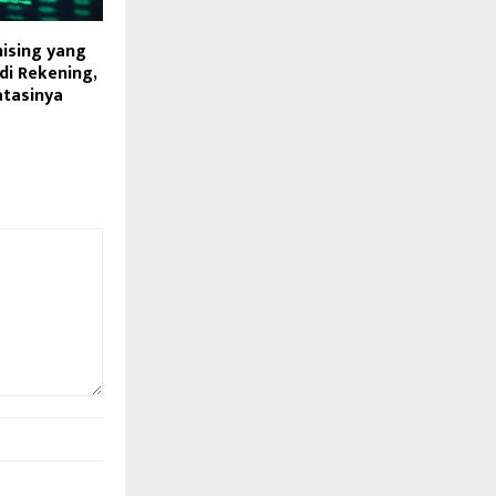
Phising yang
di Rekening,
atasinya