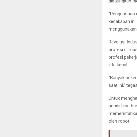
digaungkan ol
“Penguasaan
kecakapan ini
menggunakan k
Revolusi Indus
profesi di ma
profesi pekerj
kita kenal.
“Banyak pekerj
saat ini,” teg
Untuk menghad
pendidikan h
memerintahkan
oleh robot.