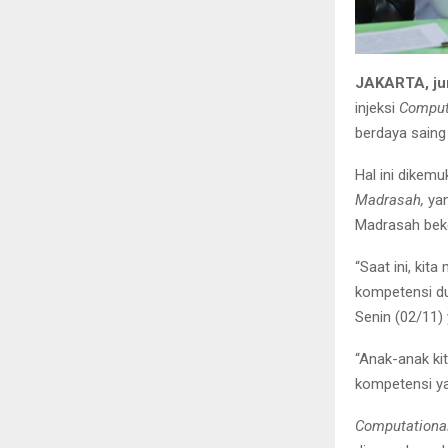
JAKARTA, ju
injeksi
Comput
berdaya saing 
Hal ini dike
Madrasah,
yan
Madrasah beke
“Saat ini, kit
kompetensi du
Senin (02/11)
“Anak-anak ki
kompetensi yan
Computational