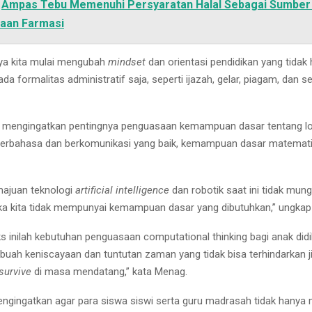
Ampas Tebu Memenuhi Persyaratan Halal Sebagai Sumber
iaan Farmasi
ya kita mulai mengubah
mindset
dan orientasi pendidikan yang tidak
ada formalitas administratif saja, seperti ijazah, gelar, piagam, dan s
 mengingatkan pentingnya penguasaan kemampuan dasar tentang lo
rbahasa dan berkomunikasi yang baik, kemampuan dasar matemati
majuan teknologi
artificial intelligence
dan robotik saat ini tidak mung
jika kita tidak mempunyai kemampuan dasar yang dibutuhkan,” ungkap 
s inilah kebutuhan penguasaan computational thinking bagi anak didik
uah keniscayaan dan tuntutan zaman yang tidak bisa terhindarkan jik
survive
di masa mendatang,” kata Menag.
gingatkan agar para siswa siswi serta guru madrasah tidak hanya 