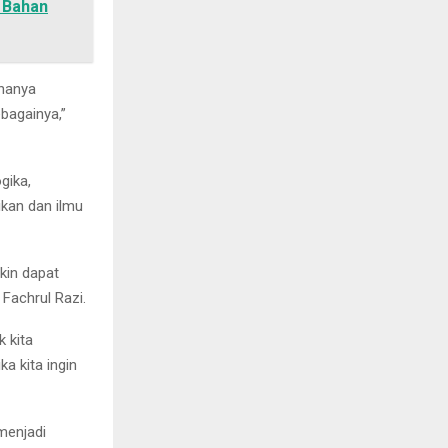
 Bahan
 hanya
ebagainya,”
gika,
kan dan ilmu
kin dapat
Fachrul Razi.
 kita
a kita ingin
menjadi