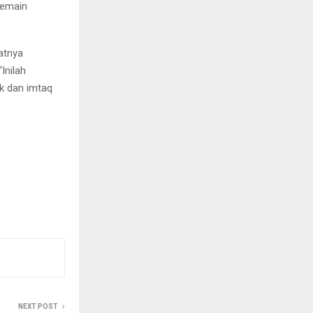
pemain
atnya
Inilah
k dan imtaq
NEXT POST