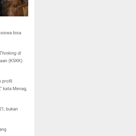
siswa bisa
Thinking di
waan (KSKK)
 profil
” kata Menag,
21, bukan
ang