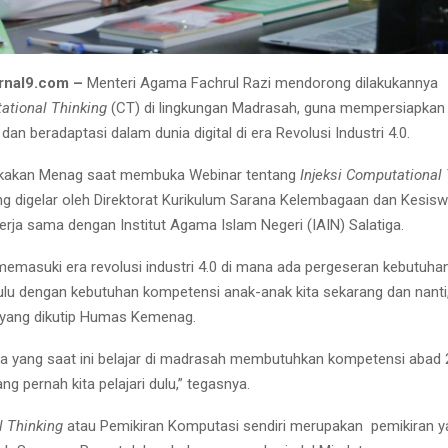
rnal9.com –
Menteri Agama Fachrul Razi mendorong dilakukannya
ational Thinking
(CT) di lingkungan Madrasah, guna mempersiapkan 
dan beradaptasi dalam dunia digital di era Revolusi Industri 4.0.
mukakan Menag saat membuka Webinar tentang
Injeksi Computational 
g digelar oleh Direktorat Kurikulum Sarana Kelembagaan dan Kesis
rja sama dengan Institut Agama Islam Negeri (IAIN) Salatiga.
a memasuki era revolusi industri 4.0 di mana ada pergeseran kebutuhan
lu dengan kebutuhan kompetensi anak-anak kita sekarang dan nanti,
 yang dikutip Humas Kemenag.
ta yang saat ini belajar di madrasah membutuhkan kompetensi abad 
g pernah kita pelajari dulu,” tegasnya.
 Thinking
atau Pemikiran Komputasi sendiri merupakan pemikiran y