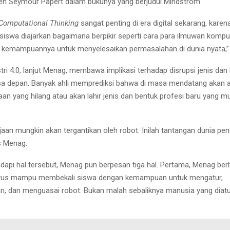
eh Seymour Papert dalam bukunya yang berjudul Mindstrom.
Computational Thinking
sangat penting di era digital sekarang, karen
 siswa diajarkan bagaimana berpikir seperti cara para ilmuwan kompu
emampuannya untuk menyelesaikan permasalahan di dunia nyata,” 
tri 4.0, lanjut Menag, membawa implikasi terhadap disrupsi jenis dan
sa depan. Banyak ahli memprediksi bahwa di masa mendatang akan 
aan yang hilang atau akan lahir jenis dan bentuk profesi baru yang 
aan mungkin akan tergantikan oleh robot. Inilah tantangan dunia pend
as Menag.
api hal tersebut, Menag pun berpesan tiga hal. Pertama, Menag ber
arus mampu membekali siswa dengan kemampuan untuk mengatur,
, dan menguasai robot. Bukan malah sebaliknya manusia yang diatu