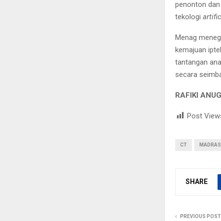
penonton dan 
tekologi
artifi
Menag menega
kemajuan iptek
tantangan ana
secara seimba
RAFIKI ANU
Post View
CT
MADRAS
SHARE
PREVIOUS POST