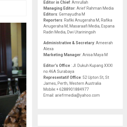
Editor in Chief
: Amrullah
r
R
Managing Editor
: Arief Rahman Media
:
Editors
: Gemayudha M
C
Reporters
: Rafiki Anugeraha M, Rafika
Anugeraha M, Masaraafi Media, Espana
H
Radin Media, Dwi Utariningsih
Administrative & Secretary
: Ameerah
Alexa
Marketing Manager
: Anisa Maya M
Editor’s Office
: Jl. Dukuh Kupang XXXI
no.46A Surabaya
Representatif Office
: 52 Upton St, St
James, Perth, Western Australia
Mobile:+ 6288901884977
Email: ariefrmedia@yahoo.com