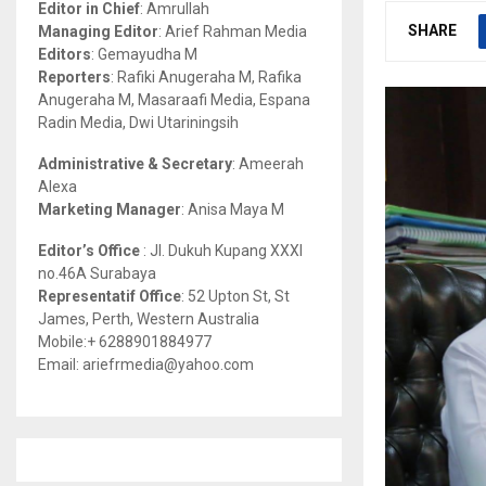
Editor in Chief
: Amrullah
r
R
SHARE
Managing Editor
: Arief Rahman Media
:
Editors
: Gemayudha M
C
Reporters
: Rafiki Anugeraha M, Rafika
Anugeraha M, Masaraafi Media, Espana
H
Radin Media, Dwi Utariningsih
Administrative & Secretary
: Ameerah
Alexa
Marketing Manager
: Anisa Maya M
Editor’s Office
: Jl. Dukuh Kupang XXXI
no.46A Surabaya
Representatif Office
: 52 Upton St, St
James, Perth, Western Australia
Mobile:+ 6288901884977
Email: ariefrmedia@yahoo.com