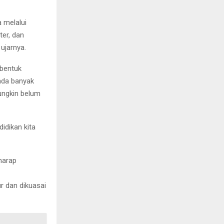
a melalui
ter, dan
ujarnya.
 bentuk
ada banyak
mungkin belum
idikan kita
harap
r dan dikuasai