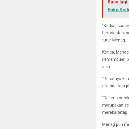
Baca lagi
Baku Sed
“Kedua, saatn
berorientasi p
tutur Menag.
Ketiga, Menag
kemampuan be
alam.
“Pesatnya ke
dikendalikan 
“Dalam kontek
merupakan seb
mereka tetap
Menag pun men