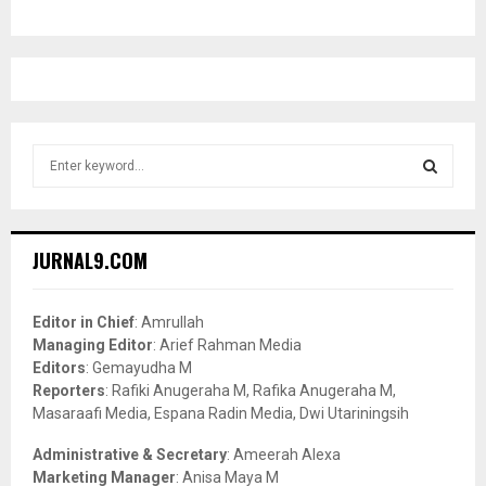
S
e
a
S
r
c
E
JURNAL9.COM
h
f
A
o
Editor in Chief
: Amrullah
r
R
Managing Editor
: Arief Rahman Media
:
Editors
: Gemayudha M
C
Reporters
: Rafiki Anugeraha M, Rafika Anugeraha M,
Masaraafi Media, Espana Radin Media, Dwi Utariningsih
H
Administrative & Secretary
: Ameerah Alexa
Marketing Manager
: Anisa Maya M