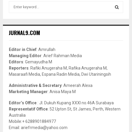
S
e
a
S
r
c
E
JURNAL9.COM
h
f
A
o
Editor in Chief
: Amrullah
r
R
Managing Editor
: Arief Rahman Media
:
Editors
: Gemayudha M
C
Reporters
: Rafiki Anugeraha M, Rafika Anugeraha M,
Masaraafi Media, Espana Radin Media, Dwi Utariningsih
H
Administrative & Secretary
: Ameerah Alexa
Marketing Manager
: Anisa Maya M
Editor’s Office
: Jl. Dukuh Kupang XXXI no.46A Surabaya
Representatif Office
: 52 Upton St, St James, Perth, Western
Australia
Mobile:+ 6288901884977
Email: ariefrmedia@yahoo.com