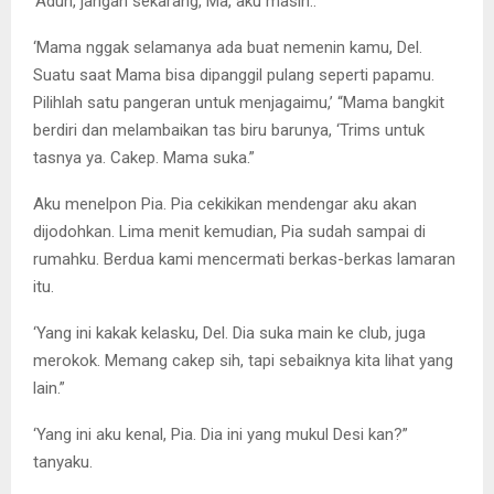
‘Aduh, jangan sekarang, Ma, aku masih..”
‘Mama nggak selamanya ada buat nemenin kamu, Del.
Suatu saat Mama bisa dipanggil pulang seperti papamu.
Pilihlah satu pangeran untuk menjagaimu,’ “Mama bangkit
berdiri dan melambaikan tas biru barunya, ‘Trims untuk
tasnya ya. Cakep. Mama suka.”
Aku menelpon Pia. Pia cekikikan mendengar aku akan
dijodohkan. Lima menit kemudian, Pia sudah sampai di
rumahku. Berdua kami mencermati berkas-berkas lamaran
itu.
‘Yang ini kakak kelasku, Del. Dia suka main ke club, juga
merokok. Memang cakep sih, tapi sebaiknya kita lihat yang
lain.”
‘Yang ini aku kenal, Pia. Dia ini yang mukul Desi kan?”
tanyaku.