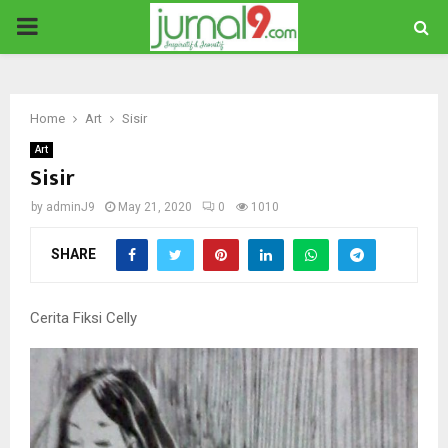
PRIMARY
MENU
Home
Art
Sisir
Art
Sisir
by
adminJ9
May 21, 2020
0
1010
SHARE
Cerita Fiksi Celly