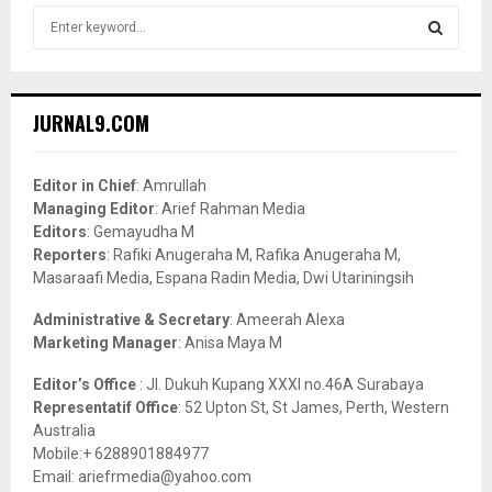
S
e
a
S
r
c
E
JURNAL9.COM
h
f
A
o
Editor in Chief
: Amrullah
r
R
Managing Editor
: Arief Rahman Media
:
Editors
: Gemayudha M
C
Reporters
: Rafiki Anugeraha M, Rafika Anugeraha M,
Masaraafi Media, Espana Radin Media, Dwi Utariningsih
H
Administrative & Secretary
: Ameerah Alexa
Marketing Manager
: Anisa Maya M
Editor’s Office
: Jl. Dukuh Kupang XXXI no.46A Surabaya
Representatif Office
: 52 Upton St, St James, Perth, Western
Australia
Mobile:+ 6288901884977
Email: ariefrmedia@yahoo.com