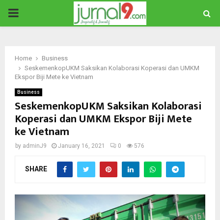
PRIMARY
MENU
Home
Business
SeskemenkopUKM Saksikan Kolaborasi Koperasi dan UMKM
Ekspor Biji Mete ke Vietnam
Business
SeskemenkopUKM Saksikan Kolaborasi
Koperasi dan UMKM Ekspor Biji Mete
ke Vietnam
by
adminJ9
January 16, 2021
0
576
SHARE