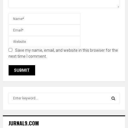
Save my name, email, and website in this browser for the
next time I comment.
S
e
a
S
r
c
E
JURNAL9.COM
h