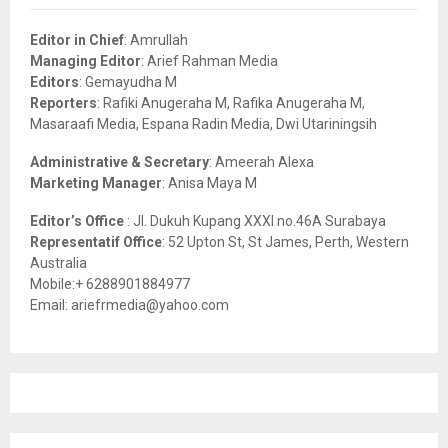
f
A
o
Editor in Chief
: Amrullah
r
R
Managing Editor
: Arief Rahman Media
:
Editors
: Gemayudha M
C
Reporters
: Rafiki Anugeraha M, Rafika Anugeraha M,
Masaraafi Media, Espana Radin Media, Dwi Utariningsih
H
Administrative & Secretary
: Ameerah Alexa
Marketing Manager
: Anisa Maya M
Editor’s Office
: Jl. Dukuh Kupang XXXI no.46A Surabaya
Representatif Office
: 52 Upton St, St James, Perth, Western
Australia
Mobile:+ 6288901884977
Email: ariefrmedia@yahoo.com