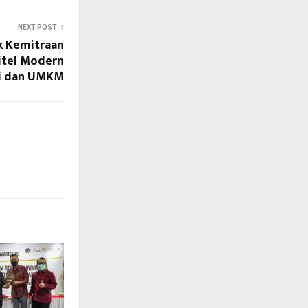
NEXT POST
k Kemitraan
ritel Modern
i dan UMKM