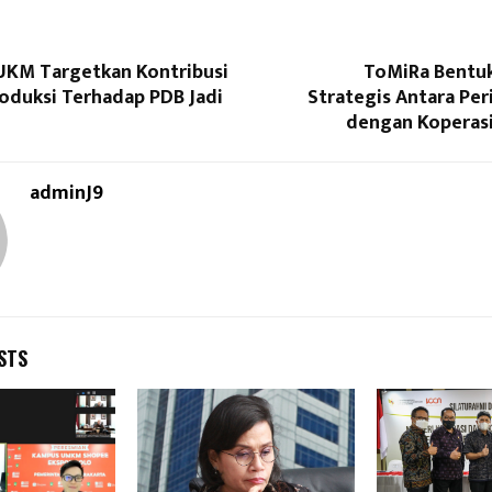
KM Targetkan Kontribusi
ToMiRa Bentu
roduksi Terhadap PDB Jadi
Strategis Antara Pe
dengan Koperas
adminJ9
STS