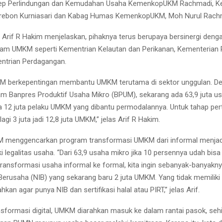
dep Perlindungan dan Kemudahan Usaha KemenkopUKM Rachmadi, Ke
rebon Kurniasari dan Kabag Humas KemenkopUKM, Moh Nurul Rac
rif R Hakim menjelaskan, pihaknya terus berupaya bersinergi deng
ram UMKM seperti Kementrian Kelautan dan Perikanan, Kementerian P
ntrian Perdagangan.
 berkepentingan membantu UMKM terutama di sektor unggulan. Den
am Banpres Produktif Usaha Mikro (BPUM), sekarang ada 63,9 juta us
da 12 juta pelaku UMKM yang dibantu permodalannya. Untuk tahap per
lagi 3 juta jadi 12,8 juta UMKM,” jelas Arif R Hakim.
menggencarkan program transformasi UMKM dari informal menjadi
legalitas usaha. “Dari 63,9 usaha mikro jika 10 persennya udah bisa l
transformasi usaha informal ke formal, kita ingin sebanyak-banyakny
erusaha (NIB) yang sekarang baru 2 juta UMKM. Yang tidak memiliki l
hkan agar punya NIB dan sertifikasi halal atau PIRT,” jelas Arif.
nsformasi digital, UMKM diarahkan masuk ke dalam rantai pasok, seh