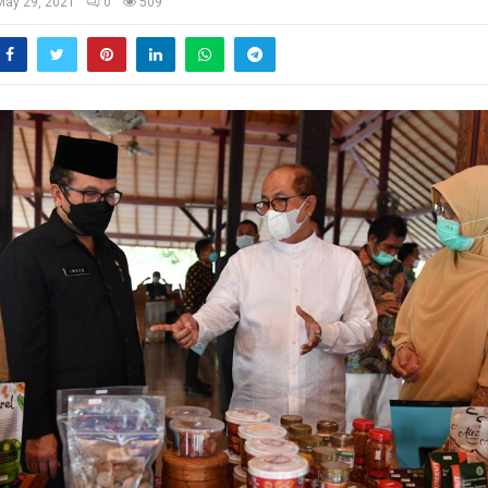
May 29, 2021
0
509