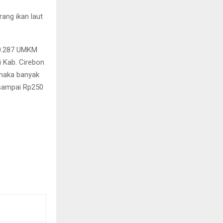
rang ikan laut
10.287 UMKM
i Kab. Cirebon
 maka banyak
 sampai Rp250