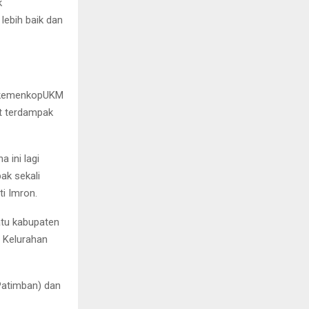
k
ebih baik dan
eskemenkopUKM
t terdampak
 ini lagi
ak sekali
ti Imron.
atu kabupaten
2 Kelurahan
Patimban) dan