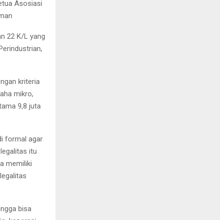
tua Asosiasi
hman
an 22 K/L yang
erindustrian,
gan kriteria
aha mikro,
tama 9,8 juta
 formal agar
egalitas itu
a memiliki
egalitas
ingga bisa