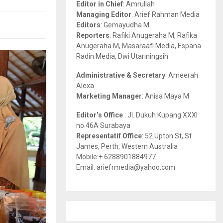
Editor in Chief
: Amrullah
r
R
Managing Editor
: Arief Rahman Media
:
Editors
: Gemayudha M
C
Reporters
: Rafiki Anugeraha M, Rafika
Anugeraha M, Masaraafi Media, Espana
H
Radin Media, Dwi Utariningsih
Administrative & Secretary
: Ameerah
Alexa
Marketing Manager
: Anisa Maya M
Editor’s Office
: Jl. Dukuh Kupang XXXI
no.46A Surabaya
Representatif Office
: 52 Upton St, St
James, Perth, Western Australia
Mobile:+ 6288901884977
Email: ariefrmedia@yahoo.com