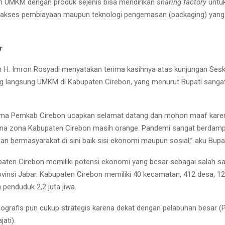
n UMKM dengan produk sejenis bisa mendirikan
sharing factory
untu
akses pembiayaan maupun teknologi pengemasan (packaging) yang l
r
on H. Imron Rosyadi menyatakan terima kasihnya atas kunjungan S
og langsung UMKM di Kabupaten Cirebon, yang menurut Bupati sanga
ma Pemkab Cirebon ucapkan selamat datang dan mohon maaf karena
na zona Kabupaten Cirebon masih orange. Pandemi sangat berdamp
an bermasyarakat di sini baik sisi ekonomi maupun sosial,” aku Bupa
aten Cirebon memiliki potensi ekonomi yang besar sebagai salah s
rovinsi Jabar. Kabupaten Cirebon memiliki 40 kecamatan, 412 desa, 1
penduduk 2,2 juta jiwa.
ografis pun cukup strategis karena dekat dengan pelabuhan besar (
ati).