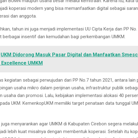
ngan BUMN maupun usaha besar melalui kemitraan. Karena itu, kata di
jadi koperasi modern yang bisa memanfaatkan digital sebagai saran
rasi dan anggota.
kan, tahun ini juga menjadi implementasi UU Cipta Kerja dan PP No.
 berbagai insentif dan kemudahan bagi perkembangan UMKM.
UKM Didorong Masuk Pasar Digital dan Manfaatkan Smesc
f Excellence UMKM
tas kegiatan sebagai perwujudan dari PP No.7 tahun 2021, antara lai
ingan usaha mikro dalam perijinan usaha, infrastruktur publik sebag
usaha dan promosi. Lalu, kebijakan implementasi alokasi 40 persen
epada UKM. KemenkopUKM memiliki target penataan data tunggal U
juga menyarankan agar UMKM di Kabupaten Cirebon segera melaku
adi lebih kuat misalnya dengan membentuk koperasi. Setelah itu kop