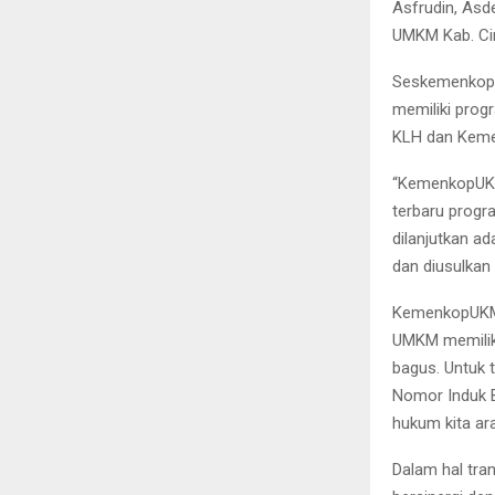
Asfrudin, As
UMKM Kab. Ci
Seskemenkop A
memiliki prog
KLH dan Keme
“KemenkopUKM
terbaru progr
dilanjutkan a
dan diusulkan 
KemenkopUKM 
UMKM memiliki 
bagus. Untuk 
Nomor Induk B
hukum kita ara
Dalam hal tra