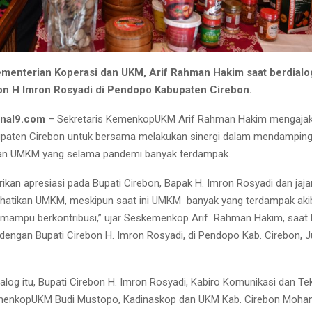
ementerian Koperasi dan UKM, Arif Rahman Hakim saat berdial
on H Imron Rosyadi di Pendopo Kabupaten Cirebon.
rnal9.com
– Sekretaris KemenkopUKM Arif Rahman Hakim mengajak
paten Cirebon untuk bersama melakukan sinergi dalam mendamping
n UMKM yang selama pandemi banyak terdampak.
kan apresiasi pada Bupati Cirebon, Bapak H. Imron Rosyadi dan jaj
hatikan UMKM, meskipun saat ini UMKM banyak yang terdampak aki
ampu berkontribusi,” ujar Seskemenkop Arif Rahman Hakim, saat b
 dengan Bupati Cirebon H. Imron Rosyadi, di Pendopo Kab. Cirebon, 
alog itu, Bupati Cirebon H. Imron Rosyadi, Kabiro Komunikasi dan Te
menkopUKM Budi Mustopo, Kadinaskop dan UKM Kab. Cirebon Moha