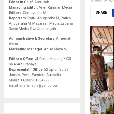
by
adminJ9
Editor in Chief
: Amrullah
r
R
Managing Editor
: Arief Rahman Media
:
SHARE
Editors
: Gemayudha M
C
Reporters
: Rafiki Anugeraha M, Rafika
Anugeraha M, Masaraafi Media, Espana
H
Radin Media, Dwi Utariningsih
Administrative & Secretary
: Ameerah
Alexa
Marketing Manager
: Anisa Maya M
Editor’s Office
: Jl. Dukuh Kupang XXXI
no.46A Surabaya
Representatif Office
: 52 Upton St, St
James, Perth, Western Australia
Mobile:+ 6288901884977
Email: ariefrmedia@yahoo.com