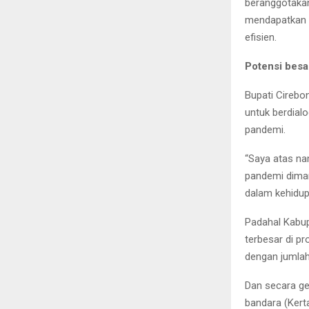
beranggotaka
mendapatkan 
efisien.
Potensi besa
Bupati Cireb
untuk berdial
pandemi.
“Saya atas na
pandemi dima
dalam kehidup
Padahal Kabup
terbesar di p
dengan jumlah 
Dan secara ge
bandara (Kertaj