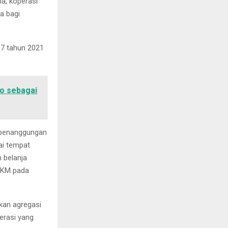
a, koperasi
a bagi
 7 tahun 2021
o sebagai
n penanggungan
ai tempat
 belanja
MKM pada
kan agregasi
erasi yang