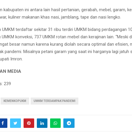
 kabupaten ini antara lain hasil pertanian, gerabah, mebel, garam, ke
awar, kuliner makanan khas nasi, jamblang, tape dan nasi lengko.
 UMKM terdaftar sekitar 31 ribu terdiri UMKM bidang perdagangan 
bu UMKM konveksi, 737 UMKM rotan mebel dan kerajinan lain. “Meski d
ngat besar namun karena kurang diolah secara optimal dan efisien,
k pandemi. Misalnya petani garam yang saat ini harganya lagi jatuh
Bupati Imron.
AN MEDIA
s:
239
KEMENKOPUKM
UMKM TERDAMPAK PANDEMI