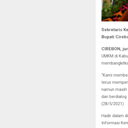
Sekretaris K
Bupati Cireb
CIREBON, ju
UMKM di Kabu
membangkitka
“Kami memberi
terus memper
namun masih m
dan berdialog
(28/5/2021).
Hadir dalam di
Informasi Ke