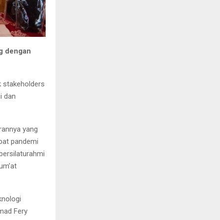
og dengan
 stakeholders
i dan
arannya yang
bat pandemi
ersilaturahmi
Jum’at
knologi
mad Fery