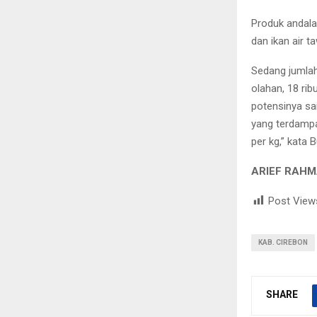
Produk andalan
dan ikan air t
Sedang jumlah
olahan, 18 ri
potensinya sa
yang terdampa
per kg,” kata 
ARIEF RAHM
Post View
KAB. CIREBON
SHARE