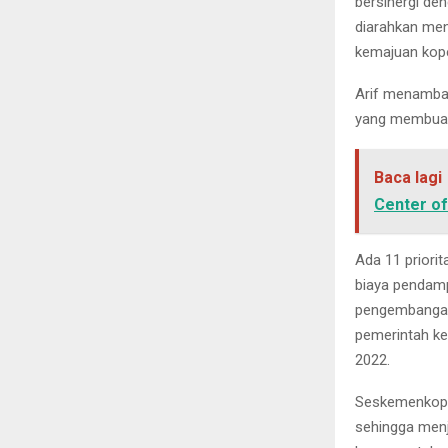
bersinergi de
diarahkan men
kemajuan kope
Arif menambah
yang membuat
Baca lagi
Center o
Ada 11 priori
biaya pendamp
pengembangan 
pemerintah k
2022.
Seskemenkop 
sehingga menj