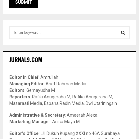
S
e
a
S
r
c
E
JURNAL9.COM
h
f
A
o
Editor in Chief
: Amrullah
r
R
Managing Editor
: Arief Rahman Media
:
Editors
: Gemayudha M
C
Reporters
: Rafiki Anugeraha M, Rafika Anugeraha M,
Masaraafi Media, Espana Radin Media, Dwi Utariningsih
H
Administrative & Secretary
: Ameerah Alexa
Marketing Manager
: Anisa Maya M
Editor’s Office
: Jl. Dukuh Kupang XXXI no.46A Surabaya