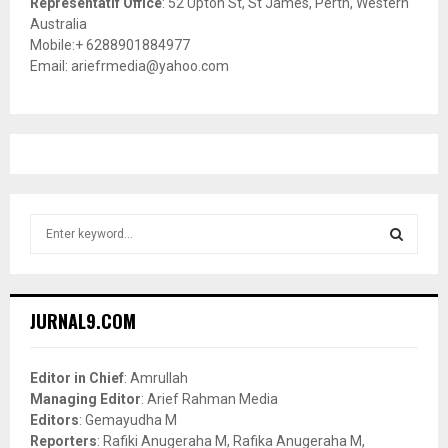
Representatif Office
: 52 Upton St, St James, Perth, Western
Australia
Mobile:+ 6288901884977
Email: ariefrmedia@yahoo.com
S
e
a
S
r
c
E
JURNAL9.COM
h
f
A
o
Editor in Chief
: Amrullah
r
R
Managing Editor
: Arief Rahman Media
:
Editors
: Gemayudha M
C
Reporters
: Rafiki Anugeraha M, Rafika Anugeraha M,