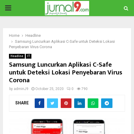
PRIMARY
MENU
Home
Headline
Samsung Luncurkan Aplikasi C-Safe untuk Deteksi Lokasi
Penyebaran Virus Corona
Headline
IT
Samsung Luncurkan Aplikasi C-Safe
untuk Deteksi Lokasi Penyebaran Virus
Corona
by
adminJ9
October 25, 2020
0
790
SHARE