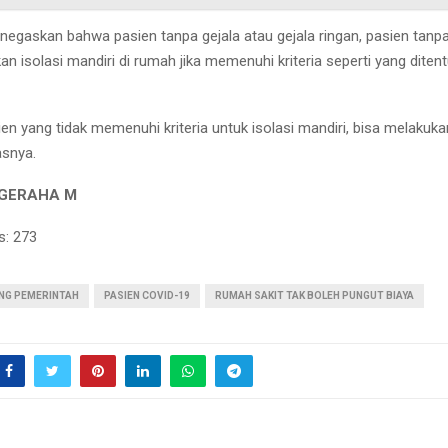
negaskan bahwa pasien tanpa gejala atau gejala ringan, pasien tanp
n isolasi mandiri di rumah jika memenuhi kriteria seperti yang diten
ien yang tidak memenuhi kriteria untuk isolasi mandiri, bisa melakuka
asnya.
UGERAHA M
s:
273
UNG PEMERINTAH
PASIEN COVID-19
RUMAH SAKIT TAK BOLEH PUNGUT BIAYA