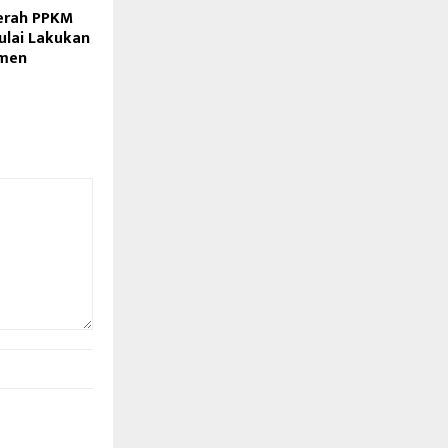
aerah PPKM
ulai Lakukan
smen