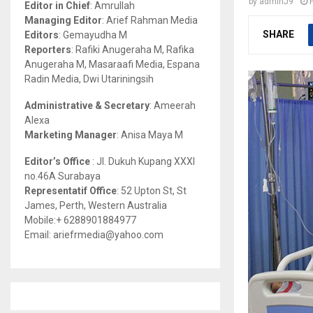
by
adminJ9
Editor in Chief
: Amrullah
r
R
Managing Editor
: Arief Rahman Media
:
SHARE
Editors
: Gemayudha M
C
Reporters
: Rafiki Anugeraha M, Rafika
Anugeraha M, Masaraafi Media, Espana
H
Radin Media, Dwi Utariningsih
Administrative & Secretary
: Ameerah
Alexa
Marketing Manager
: Anisa Maya M
Editor’s Office
: Jl. Dukuh Kupang XXXI
no.46A Surabaya
Representatif Office
: 52 Upton St, St
James, Perth, Western Australia
Mobile:+ 6288901884977
Email: ariefrmedia@yahoo.com