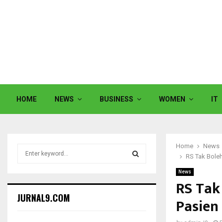
HOME
NEWS
BUSINESS
WOMEN
IT
Home
News
S
RS Tak Bole
e
a
News
S
r
RS Tak
c
E
JURNAL9.COM
Pasien
h
f
A
o