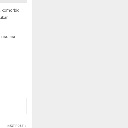
a komorbid
tukan
n isolasi
NEXT POST