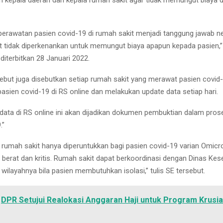
h kepala daerah dan kepala rumah sakit agar tidak memungut biaya d
erawatan pasien covid-19 di rumah sakit menjadi tanggung jawab n
it tidak diperkenankan untuk memungut biaya apapun kepada pasien,”
diterbitkan 28 Januari 2022.
ebut juga disebutkan setiap rumah sakit yang merawat pasien covid-
asien covid-19 di RS online dan melakukan update data setiap hari.
data di RS online ini akan dijadikan dokumen pembuktian dalam proses
.”
i rumah sakit hanya diperuntukkan bagi pasien covid-19 varian Omic
, berat dan kritis. Rumah sakit dapat berkoordinasi dengan Dinas Ke
wilayahnya bila pasien membutuhkan isolasi,” tulis SE tersebut.
DPR Setujui Realokasi Anggaran Haji untuk Program Krusia