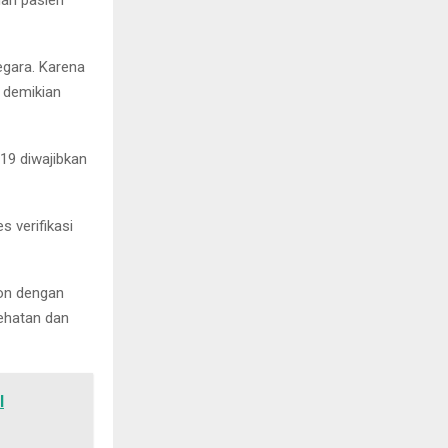
ari pasien
egara. Karena
 demikian
19 diwajibkan
 verifikasi
ron dengan
sehatan dan
l