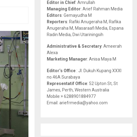
Editor in Chief
: Amrullah
r
R
Managing Editor
: Arief Rahman Media
:
Editors
: Gemayudha M
C
Reporters
: Rafiki Anugeraha M, Rafika
Anugeraha M, Masaraafi Media, Espana
H
Radin Media, Dwi Utariningsih
Administrative & Secretary
: Ameerah
Alexa
Marketing Manager
: Anisa Maya M
Editor’s Office
: Jl. Dukuh Kupang XXXI
no.46A Surabaya
Representatif Office
: 52 Upton St, St
James, Perth, Western Australia
Mobile:+ 6288901884977
Email: ariefrmedia@yahoo.com