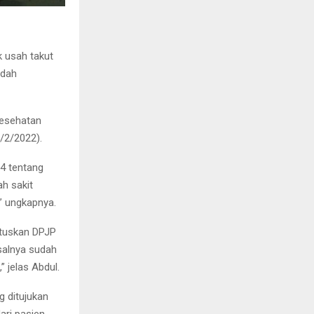
k usah takut
udah
Kesehatan
/2/2022).
4 tentang
h sakit
” ungkapnya.
utuskan DPJP
salnya sudah
 jelas Abdul.
 ditujukan