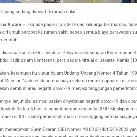
19 yang sedang dirawat di rumah sakit
rnal9.com
– Jika ada pasien covid-19 dari keluarga tak mampu, tida
diri untuk berobat ke rumah sakit, sebab semua biaya perawatan s
merintah.
 disampaikan Direktur Jenderal Pelayanan Kesehatan Kementerian 
dul Kadir dalam konferensi pers secara virtual di Jakarta, Kamis (10
kan, ketentuan itu diatur dalam Undang-Undang Nomor 4 Tahun 198
t Menular. “Jadi untuk semua biaya selama mereka opname di ruma
akan sembuh atau negatif covid-19 menjadi tanggungan pemerintah,
nnya, lanjut dia, sampai pasien dinyatakan negatif covid-19 dan dip
 “Apakah 3 atau 5 hari itu sangat bergantung pada DPJP. Meskipun mi
n masih di ICU, maka pemerintah masih menanggung semua biayanya,”
h menerbitkan Surat Edaran (SE) Nomor YR.03.03/III/0543/2022 yang