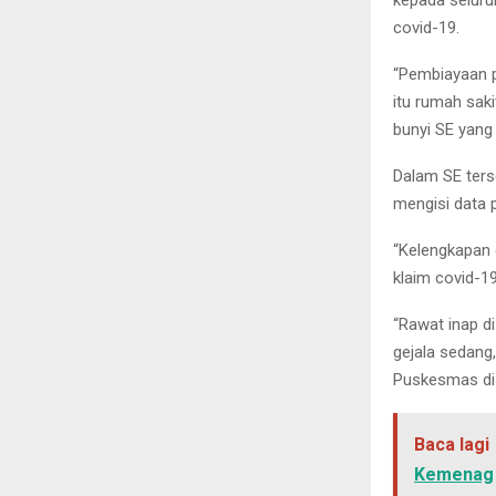
kepada seluru
covid-19.
“Pembiayaan p
itu rumah sak
bunyi SE yang 
Dalam SE ters
mengisi data p
“Kelengkapan 
klaim covid-19
“Rawat inap d
gejala sedang
Puskesmas di 
Baca lagi
Kemenag