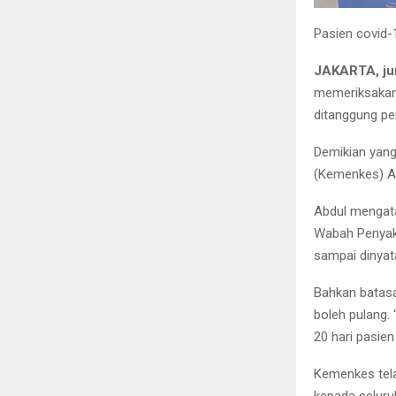
Pasien covid-
JAKARTA, ju
memeriksakan 
ditanggung pe
Demikian yang
(Kemenkes) Ab
Abdul mengata
Wabah Penyaki
sampai dinyat
Bahkan batasa
boleh pulang.
20 hari pasie
Kemenkes tela