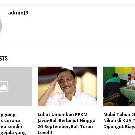
adminJ9
STS
ng yang
Luhut Umumkan PPKM
Mulai Tahun 2
us corona
Jawa-Bali Berlanjut Hingga
Nikah di KUA 
eo sendiri
20 September, Bali Turun
Dipungut Biay
gejala yang
Level 3