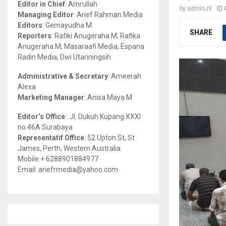
Editor in Chief
: Amrullah
by
adminJ9
r
R
Managing Editor
: Arief Rahman Media
:
Editors
: Gemayudha M
C
SHARE
Reporters
: Rafiki Anugeraha M, Rafika
Anugeraha M, Masaraafi Media, Espana
H
Radin Media, Dwi Utariningsih
Administrative & Secretary
: Ameerah
Alexa
Marketing Manager
: Anisa Maya M
Editor’s Office
: Jl. Dukuh Kupang XXXI
no.46A Surabaya
Representatif Office
: 52 Upton St, St
James, Perth, Western Australia
Mobile:+ 6288901884977
Email: ariefrmedia@yahoo.com