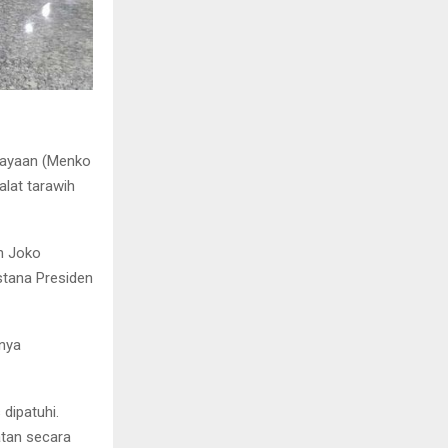
dayaan (Menko
lat tarawih
n Joko
stana Presiden
rnya
dipatuhi.
atan secara