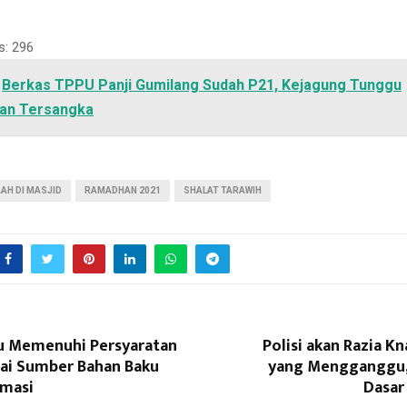
s:
296
Berkas TPPU Panji Gumilang Sudah P21, Kejagung Tunggu
an Tersangka
AH DI MASJID
RAMADHAN 2021
SHALAT TARAWIH
 Memenuhi Persyaratan
Polisi akan Razia Kn
gai Sumber Bahan Baku
yang Mengganggu,
rmasi
Dasar