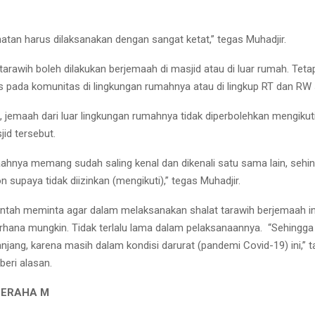
hatan harus dilaksanakan dengan sangat ketat,” tegas Muhadjir.
tarawih boleh dilakukan berjemaah di masjid atau di luar rumah. Teta
s pada komunitas di lingkungan rumahnya atau di lingkup RT dan RW
, jemaah dari luar lingkungan rumahnya tidak diperbolehkan mengikuti
jid tersebut.
ahnya memang sudah saling kenal dan dikenali satu sama lain, sehi
n supaya tidak diizinkan (mengikuti),” tegas Muhadjir.
intah meminta agar dalam melaksanakan shalat tarawih berjemaah in
rhana mungkin. Tidak terlalu lama dalam pelaksanaannya. “Sehingg
panjang, karena masih dalam kondisi darurat (pandemi Covid-19) ini,”
eri alasan.
GERAHA M