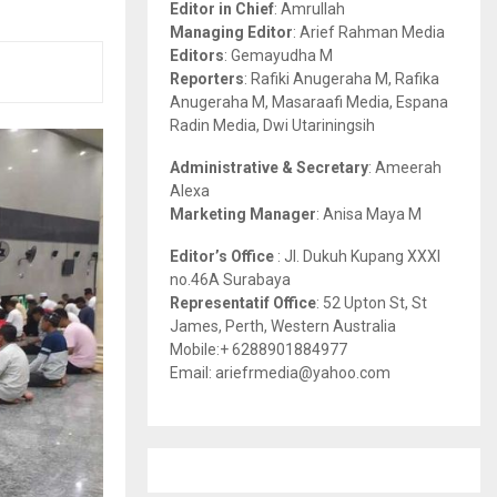
Editor in Chief
: Amrullah
r
R
Managing Editor
: Arief Rahman Media
:
Editors
: Gemayudha M
C
Reporters
: Rafiki Anugeraha M, Rafika
Anugeraha M, Masaraafi Media, Espana
H
Radin Media, Dwi Utariningsih
Administrative & Secretary
: Ameerah
Alexa
Marketing Manager
: Anisa Maya M
Editor’s Office
: Jl. Dukuh Kupang XXXI
no.46A Surabaya
Representatif Office
: 52 Upton St, St
James, Perth, Western Australia
Mobile:+ 6288901884977
Email: ariefrmedia@yahoo.com