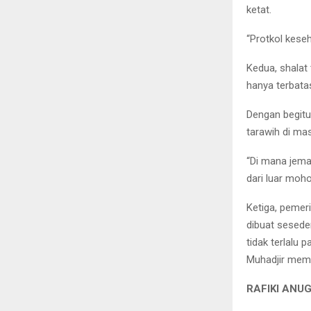
ketat.
“Protkol kese
Kedua, shalat 
hanya terbata
Dengan begitu
tarawih di mas
“Di mana jema
dari luar moho
Ketiga, pemer
dibuat sesede
tidak terlalu 
Muhadjir memb
RAFIKI ANU