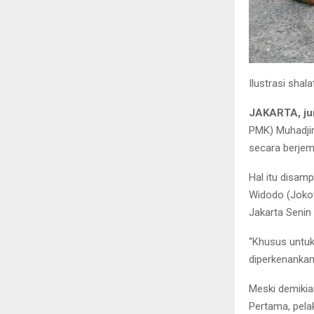
Ilustrasi shal
JAKARTA, ju
PMK) Muhadji
secara berje
Hal itu disam
Widodo (Jokow
Jakarta Senin 
“Khusus untuk
diperkenankan 
Meski demikia
Pertama, pela