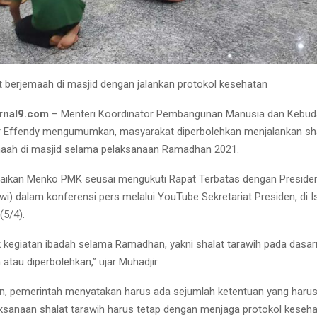
at berjemaah di masjid dengan jalankan protokol kesehatan
rnal9.com
– Menteri Koordinator Pembangunan Manusia dan Kebu
r Effendy mengumumkan, masyarakat diperbolehkan menjalankan sha
maah di masjid selama pelaksanaan Ramadhan 2021.
paikan Menko PMK seusai mengukuti Rapat Terbatas dengan Preside
i) dalam konferensi pers melalui YouTube Sekretariat Presiden, di I
(5/4).
 kegiatan ibadah selama Ramadhan, yakni shalat tarawih pada dasa
atau diperbolehkan,” ujar Muhadjir.
n, pemerintah menyatakan harus ada sejumlah ketentuan yang harus 
ksanaan shalat tarawih harus tetap dengan menjaga protokol keseh