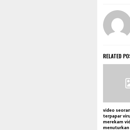
RELATED PO
video seora
terpapar vir
merekam vid
menuturkan 