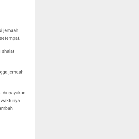
pi jemaah
 setempat.
 shalat
ngga jemaah
i diupayakan
a waktunya
 tambah