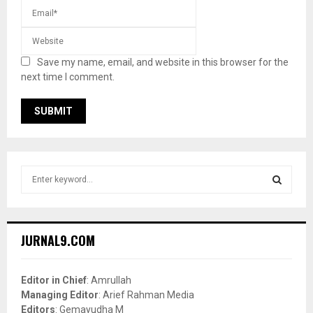
Save my name, email, and website in this browser for the
next time I comment.
S
e
a
S
r
c
E
JURNAL9.COM
h
f
A
o
Editor in Chief
: Amrullah
r
R
Managing Editor
: Arief Rahman Media
:
Editors
: Gemayudha M