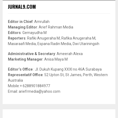
c
E
JURNAL9.COM
h
f
A
o
Editor in Chief
: Amrullah
r
R
Managing Editor
: Arief Rahman Media
:
Editors
: Gemayudha M
C
Reporters
: Rafiki Anugeraha M, Rafika Anugeraha M,
Masaraafi Media, Espana Radin Media, Dwi Utariningsih
H
Administrative & Secretary
: Ameerah Alexa
Marketing Manager
: Anisa Maya M
Editor’s Office
: Jl. Dukuh Kupang XXXI no.46A Surabaya
Representatif Office
: 52 Upton St, St James, Perth, Western
Australia
Mobile:+ 6288901884977
Email: ariefrmedia@yahoo.com