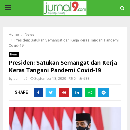
PRIMARY
MENU
Home
News
Presiden: Satukan Semangat dan Kerja Keras Tangani Pandemi
Covid-19
News
Presiden: Satukan Semangat dan Kerja
Keras Tangani Pandemi Covid-19
by
adminJ9
September 18, 2020
0
688
SHARE