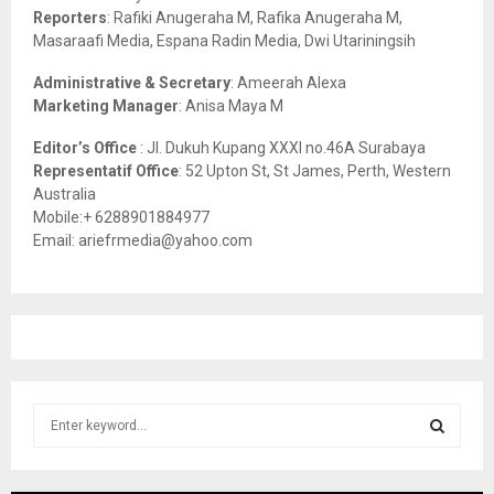
C
Reporters
: Rafiki Anugeraha M, Rafika Anugeraha M,
Masaraafi Media, Espana Radin Media, Dwi Utariningsih
H
Administrative & Secretary
: Ameerah Alexa
Marketing Manager
: Anisa Maya M
Editor’s Office
: Jl. Dukuh Kupang XXXI no.46A Surabaya
Representatif Office
: 52 Upton St, St James, Perth, Western
Australia
Mobile:+ 6288901884977
Email: ariefrmedia@yahoo.com
S
e
a
S
r