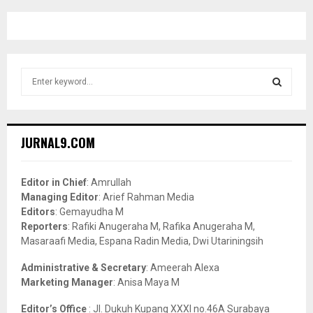
S
e
a
S
r
c
E
JURNAL9.COM
h
f
A
o
Editor in Chief
: Amrullah
r
R
Managing Editor
: Arief Rahman Media
:
Editors
: Gemayudha M
C
Reporters
: Rafiki Anugeraha M, Rafika Anugeraha M,
Masaraafi Media, Espana Radin Media, Dwi Utariningsih
H
Administrative & Secretary
: Ameerah Alexa
Marketing Manager
: Anisa Maya M
Editor’s Office
: Jl. Dukuh Kupang XXXI no.46A Surabaya