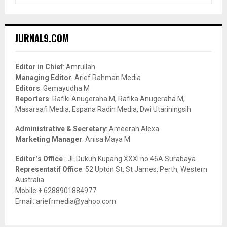
a
S
r
c
E
JURNAL9.COM
h
f
A
o
Editor in Chief
: Amrullah
r
R
Managing Editor
: Arief Rahman Media
:
Editors
: Gemayudha M
C
Reporters
: Rafiki Anugeraha M, Rafika Anugeraha M,
Masaraafi Media, Espana Radin Media, Dwi Utariningsih
H
Administrative & Secretary
: Ameerah Alexa
Marketing Manager
: Anisa Maya M
Editor’s Office
: Jl. Dukuh Kupang XXXI no.46A Surabaya
Representatif Office
: 52 Upton St, St James, Perth, Western
Australia
Mobile:+ 6288901884977
Email: ariefrmedia@yahoo.com