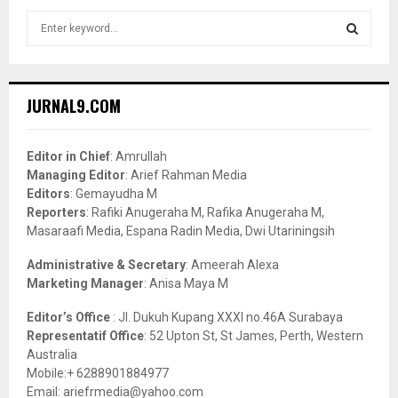
S
e
a
S
r
c
E
JURNAL9.COM
h
f
A
o
Editor in Chief
: Amrullah
r
R
Managing Editor
: Arief Rahman Media
:
Editors
: Gemayudha M
C
Reporters
: Rafiki Anugeraha M, Rafika Anugeraha M,
Masaraafi Media, Espana Radin Media, Dwi Utariningsih
H
Administrative & Secretary
: Ameerah Alexa
Marketing Manager
: Anisa Maya M
Editor’s Office
: Jl. Dukuh Kupang XXXI no.46A Surabaya
Representatif Office
: 52 Upton St, St James, Perth, Western
Australia
Mobile:+ 6288901884977
Email: ariefrmedia@yahoo.com