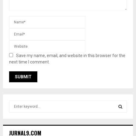
Save my name, email, and website in this browser for the
next time I comment.
S
e
a
S
r
c
E
JURNAL9.COM
h