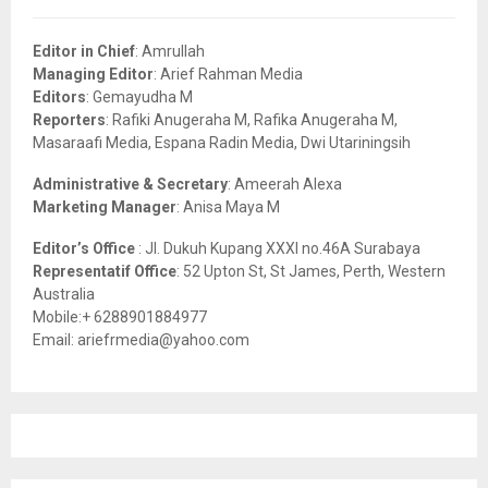
f
A
o
Editor in Chief
: Amrullah
r
R
Managing Editor
: Arief Rahman Media
:
Editors
: Gemayudha M
C
Reporters
: Rafiki Anugeraha M, Rafika Anugeraha M,
Masaraafi Media, Espana Radin Media, Dwi Utariningsih
H
Administrative & Secretary
: Ameerah Alexa
Marketing Manager
: Anisa Maya M
Editor’s Office
: Jl. Dukuh Kupang XXXI no.46A Surabaya
Representatif Office
: 52 Upton St, St James, Perth, Western
Australia
Mobile:+ 6288901884977
Email: ariefrmedia@yahoo.com