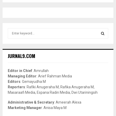
S
e
a
S
r
c
E
JURNAL9.COM
h
f
A
o
Editor in Chief
: Amrullah
r
R
Managing Editor
: Arief Rahman Media
:
Editors
: Gemayudha M
C
Reporters
: Rafiki Anugeraha M, Rafika Anugeraha M,
Masaraafi Media, Espana Radin Media, Dwi Utariningsih
H
Administrative & Secretary
: Ameerah Alexa
Marketing Manager
: Anisa Maya M