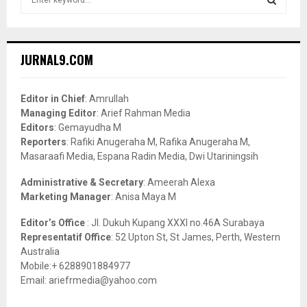
e
a
S
r
c
E
JURNAL9.COM
h
f
A
o
Editor in Chief
: Amrullah
r
R
Managing Editor
: Arief Rahman Media
:
Editors
: Gemayudha M
C
Reporters
: Rafiki Anugeraha M, Rafika Anugeraha M,
Masaraafi Media, Espana Radin Media, Dwi Utariningsih
H
Administrative & Secretary
: Ameerah Alexa
Marketing Manager
: Anisa Maya M
Editor’s Office
: Jl. Dukuh Kupang XXXI no.46A Surabaya
Representatif Office
: 52 Upton St, St James, Perth, Western
Australia
Mobile:+ 6288901884977
Email: ariefrmedia@yahoo.com