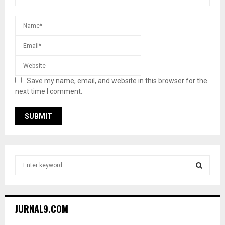
Save my name, email, and website in this browser for the
next time I comment.
S
e
a
S
r
c
E
JURNAL9.COM
h
f