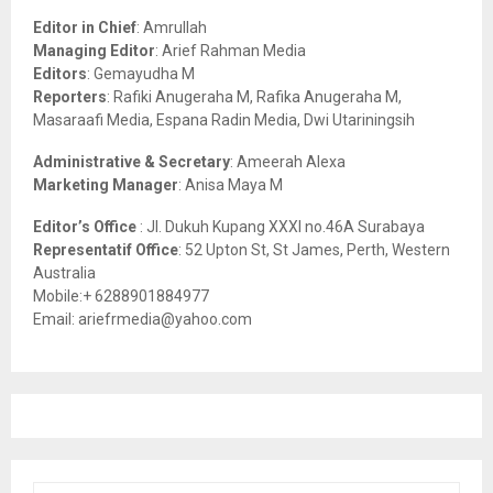
A
o
Editor in Chief
: Amrullah
r
R
Managing Editor
: Arief Rahman Media
:
Editors
: Gemayudha M
C
Reporters
: Rafiki Anugeraha M, Rafika Anugeraha M,
Masaraafi Media, Espana Radin Media, Dwi Utariningsih
H
Administrative & Secretary
: Ameerah Alexa
Marketing Manager
: Anisa Maya M
Editor’s Office
: Jl. Dukuh Kupang XXXI no.46A Surabaya
Representatif Office
: 52 Upton St, St James, Perth, Western
Australia
Mobile:+ 6288901884977
Email: ariefrmedia@yahoo.com