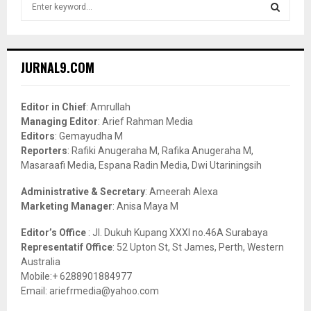
S
e
a
S
r
c
E
JURNAL9.COM
h
f
A
o
Editor in Chief
: Amrullah
r
R
Managing Editor
: Arief Rahman Media
:
Editors
: Gemayudha M
C
Reporters
: Rafiki Anugeraha M, Rafika Anugeraha M,
Masaraafi Media, Espana Radin Media, Dwi Utariningsih
H
Administrative & Secretary
: Ameerah Alexa
Marketing Manager
: Anisa Maya M
Editor’s Office
: Jl. Dukuh Kupang XXXI no.46A Surabaya
Representatif Office
: 52 Upton St, St James, Perth, Western
Australia
Mobile:+ 6288901884977
Email: ariefrmedia@yahoo.com