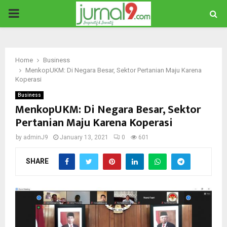
PRIMARY
MENU
Home
Business
MenkopUKM: Di Negara Besar, Sektor Pertanian Maju Karena
Koperasi
Business
MenkopUKM: Di Negara Besar, Sektor
Pertanian Maju Karena Koperasi
by
adminJ9
January 13, 2021
0
601
SHARE