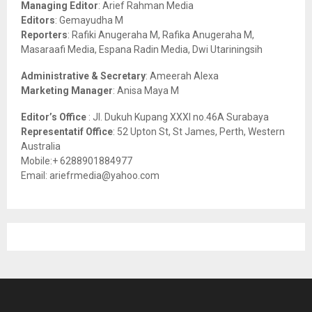
r
R
Managing Editor
: Arief Rahman Media
:
Editors
: Gemayudha M
C
Reporters
: Rafiki Anugeraha M, Rafika Anugeraha M,
Masaraafi Media, Espana Radin Media, Dwi Utariningsih
H
Administrative & Secretary
: Ameerah Alexa
Marketing Manager
: Anisa Maya M
Editor’s Office
: Jl. Dukuh Kupang XXXI no.46A Surabaya
Representatif Office
: 52 Upton St, St James, Perth, Western
Australia
Mobile:+ 6288901884977
Email: ariefrmedia@yahoo.com