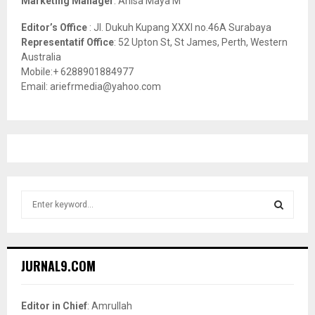
Marketing Manager
: Anisa Maya M
Editor’s Office
: Jl. Dukuh Kupang XXXI no.46A Surabaya
Representatif Office
: 52 Upton St, St James, Perth, Western
Australia
Mobile:+ 6288901884977
Email: ariefrmedia@yahoo.com
S
e
a
S
r
c
E
JURNAL9.COM
h
f
A
o
Editor in Chief
: Amrullah