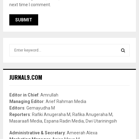
next time I comment.
S
e
a
S
r
c
E
JURNAL9.COM
h
f
A
o
Editor in Chief
: Amrullah
r
R
Managing Editor
: Arief Rahman Media
:
Editors
: Gemayudha M
C
Reporters
: Rafiki Anugeraha M, Rafika Anugeraha M,
Masaraafi Media, Espana Radin Media, Dwi Utariningsih
H
Administrative & Secretary
: Ameerah Alexa