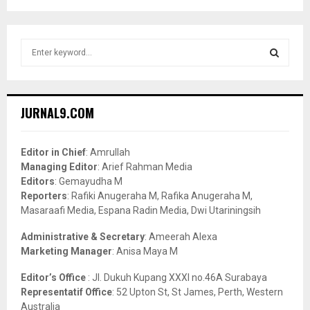
S
e
a
S
r
c
E
JURNAL9.COM
h
f
A
o
Editor in Chief
: Amrullah
r
R
Managing Editor
: Arief Rahman Media
:
Editors
: Gemayudha M
C
Reporters
: Rafiki Anugeraha M, Rafika Anugeraha M,
Masaraafi Media, Espana Radin Media, Dwi Utariningsih
H
Administrative & Secretary
: Ameerah Alexa
Marketing Manager
: Anisa Maya M
Editor’s Office
: Jl. Dukuh Kupang XXXI no.46A Surabaya
Representatif Office
: 52 Upton St, St James, Perth, Western
Australia