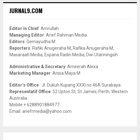
r
c
E
JURNAL9.COM
h
f
A
o
Editor in Chief
: Amrullah
r
R
Managing Editor
: Arief Rahman Media
:
Editors
: Gemayudha M
C
Reporters
: Rafiki Anugeraha M, Rafika Anugeraha M,
Masaraafi Media, Espana Radin Media, Dwi Utariningsih
H
Administrative & Secretary
: Ameerah Alexa
Marketing Manager
: Anisa Maya M
Editor’s Office
: Jl. Dukuh Kupang XXXI no.46A Surabaya
Representatif Office
: 52 Upton St, St James, Perth, Western
Australia
Mobile:+ 6288901884977
Email: ariefrmedia@yahoo.com