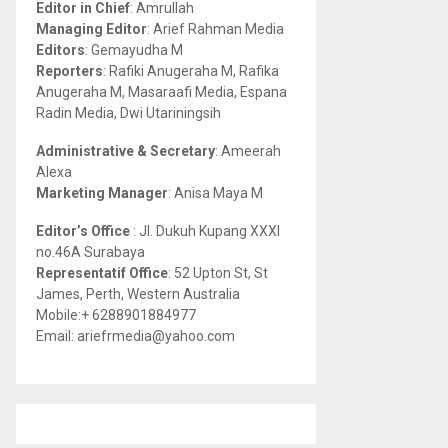
Editor in Chief
: Amrullah
r
R
Managing Editor
: Arief Rahman Media
:
Editors
: Gemayudha M
C
Reporters
: Rafiki Anugeraha M, Rafika
Anugeraha M, Masaraafi Media, Espana
H
Radin Media, Dwi Utariningsih
Administrative & Secretary
: Ameerah
Alexa
Marketing Manager
: Anisa Maya M
Editor’s Office
: Jl. Dukuh Kupang XXXI
no.46A Surabaya
Representatif Office
: 52 Upton St, St
James, Perth, Western Australia
Mobile:+ 6288901884977
Email: ariefrmedia@yahoo.com