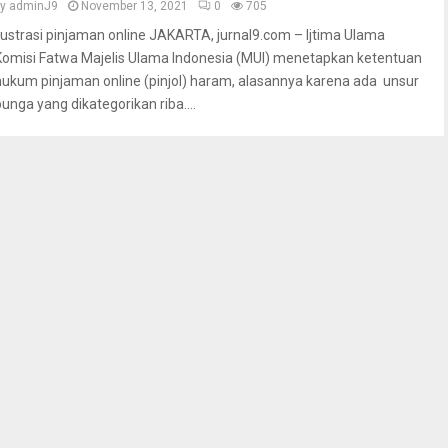
by
adminJ9
November 13, 2021
0
705
Ilustrasi pinjaman online JAKARTA, jurnal9.com – Ijtima Ulama
Komisi Fatwa Majelis Ulama Indonesia (MUI) menetapkan ketentuan
hukum pinjaman online (pinjol) haram, alasannya karena ada unsur
bunga yang dikategorikan riba....