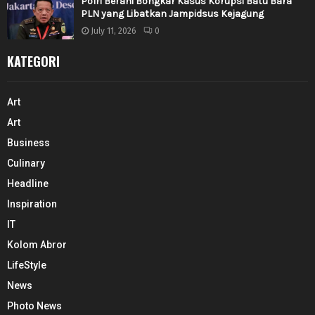
Polri Berani Bongkar Kasus Korupsi Batu Bara
PLN yang Libatkan Jampidsus Kejagung
July 11, 2026
0
KATEGORI
Art
Art
Business
Culinary
Headline
Inspiration
IT
Kolom Abror
LifeStyle
News
Photo News