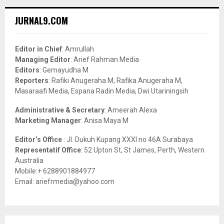
r
c
E
JURNAL9.COM
h
f
A
o
Editor in Chief
: Amrullah
r
R
Managing Editor
: Arief Rahman Media
:
Editors
: Gemayudha M
C
Reporters
: Rafiki Anugeraha M, Rafika Anugeraha M,
Masaraafi Media, Espana Radin Media, Dwi Utariningsih
H
Administrative & Secretary
: Ameerah Alexa
Marketing Manager
: Anisa Maya M
Editor’s Office
: Jl. Dukuh Kupang XXXI no.46A Surabaya
Representatif Office
: 52 Upton St, St James, Perth, Western
Australia
Mobile:+ 6288901884977
Email: ariefrmedia@yahoo.com