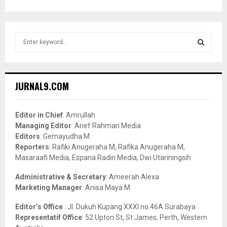
S
e
a
S
r
c
E
JURNAL9.COM
h
f
A
o
Editor in Chief
: Amrullah
r
R
Managing Editor
: Arief Rahman Media
:
Editors
: Gemayudha M
C
Reporters
: Rafiki Anugeraha M, Rafika Anugeraha M,
Masaraafi Media, Espana Radin Media, Dwi Utariningsih
H
Administrative & Secretary
: Ameerah Alexa
Marketing Manager
: Anisa Maya M
Editor’s Office
: Jl. Dukuh Kupang XXXI no.46A Surabaya
Representatif Office
: 52 Upton St, St James, Perth, Western