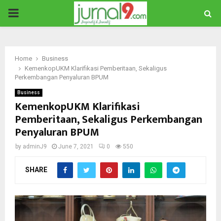
PRIMARY
MENU
Home
Business
KemenkopUKM Klarifikasi Pemberitaan, Sekaligus
Perkembangan Penyaluran BPUM
Business
KemenkopUKM Klarifikasi
Pemberitaan, Sekaligus Perkembangan
Penyaluran BPUM
by
adminJ9
June 7, 2021
0
550
SHARE