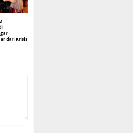
M
di
Agar
ar dari Krisis