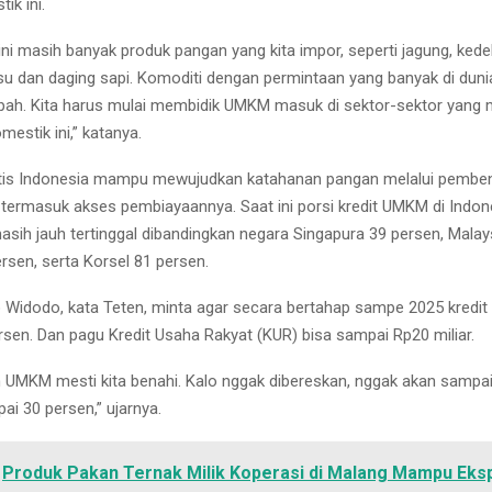
ik ini.
ini masih banyak produk pangan yang kita impor, seperti jagung, kede
usu dan daging sapi. Komoditi dengan permintaan yang banyak di duni
ah. Kita harus mulai membidik UMKM masuk di sektor-sektor yang m
estik ini,” katanya.
stis Indonesia mampu mewujudkan katahanan pangan melalui pembe
termasuk akses pembiayaannya. Saat ini porsi kredit UMKM di Indone
asih jauh tertinggal dibandingkan negara Singapura 39 persen, Malay
rsen, serta Korsel 81 persen.
 Widodo, kata Teten, minta agar secara bertahap sampe 2025 kredi
rsen. Dan pagu Kredit Usaha Rakyat (KUR) bisa sampai Rp20 miliar.
UMKM mesti kita benahi. Kalo nggak dibereskan, nggak akan sampai 
 30 persen,” ujarnya.
Produk Pakan Ternak Milik Koperasi di Malang Mampu Eks