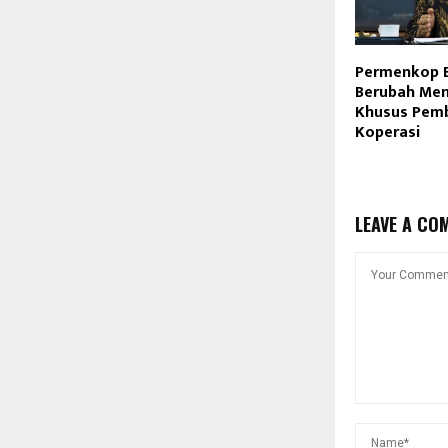
Permenkop B
Berubah Men
Khusus Pem
Koperasi
LEAVE A CO