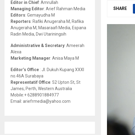
Editor in Chief
: Amrullah
r
R
SHARE
Managing Editor
: Arief Rahman Media
:
Editors
: Gemayudha M
C
Reporters
: Rafiki Anugeraha M, Rafika
Anugeraha M, Masaraafi Media, Espana
H
Radin Media, Dwi Utariningsih
Administrative & Secretary
: Ameerah
Alexa
Marketing Manager
: Anisa Maya M
Editor’s Office
: Jl. Dukuh Kupang XXXI
no.46A Surabaya
Representatif Office
: 52 Upton St, St
James, Perth, Western Australia
Mobile:+ 6288901884977
Email: ariefrmedia@yahoo.com