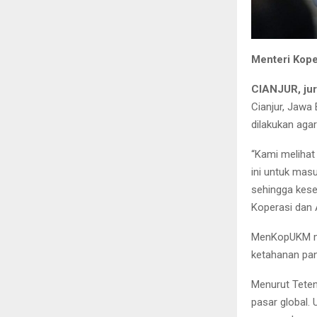
Menteri Kope
CIANJUR, ju
Cianjur, Jawa
dilakukan aga
“Kami melihat 
ini untuk mas
sehingga kes
Koperasi dan 
MenKopUKM me
ketahanan pan
Menurut Teten,
pasar global