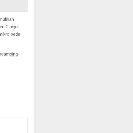
mulihan
en Cianjur
mikro pada
endamping