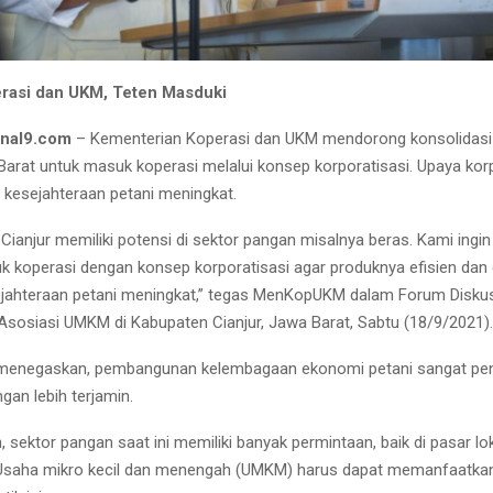
rasi dan UKM, Teten Masduki
rnal9.com
– Kementerian Koperasi dan UKM mendorong konsolidasi p
 Barat untuk masuk koperasi melalui konsep korporatisasi. Upaya kor
r kesejahteraan petani meningkat.
Cianjur memiliki potensi di sektor pangan misalnya beras. Kami ingi
uk koperasi dengan konsep korporatisasi agar produknya efisien dan
ejahteraan petani meningkat,” tegas MenKopUKM dalam Forum Disku
Asosiasi UMKM di Kabupaten Cianjur, Jawa Barat, Sabtu (18/9/2021).
negaskan, pembangunan kelembagaan ekonomi petani sangat pen
gan lebih terjamin.
 sektor pangan saat ini memiliki banyak permintaan, baik di pasar l
. Usaha mikro kecil dan menengah (UMKM) harus dapat memanfaatka