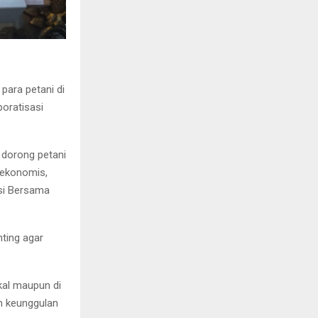
ara petani di
poratisasi
n dorong petani
 ekonomis,
si Bersama
ting agar
okal maupun di
n keunggulan