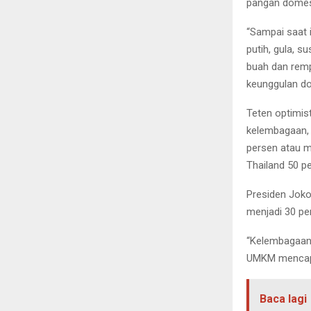
pangan domest
“Sampai saat 
putih, gula, s
buah dan remp
keunggulan dom
Teten optimi
kelembagaan, 
persen atau m
Thailand 50 pe
Presiden Joko
menjadi 30 pe
“Kelembagaan 
UMKM mencapai
Baca lagi