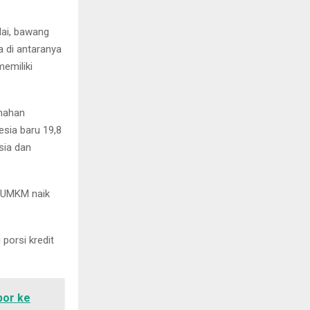
lai, bawang
a di antaranya
emiliki
nahan
sia baru 19,8
sia dan
t UMKM naik
porsi kredit
por ke