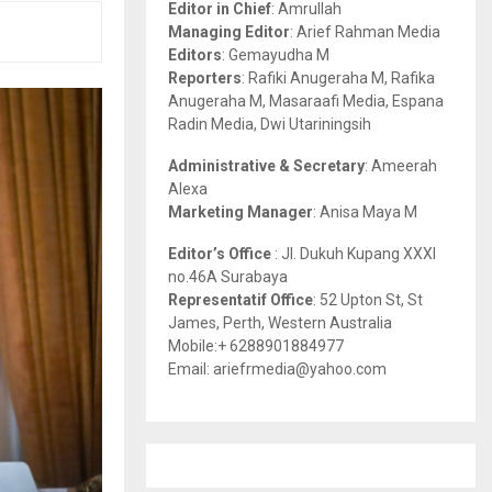
Editor in Chief
: Amrullah
r
R
Managing Editor
: Arief Rahman Media
:
Editors
: Gemayudha M
C
Reporters
: Rafiki Anugeraha M, Rafika
Anugeraha M, Masaraafi Media, Espana
H
Radin Media, Dwi Utariningsih
Administrative & Secretary
: Ameerah
Alexa
Marketing Manager
: Anisa Maya M
Editor’s Office
: Jl. Dukuh Kupang XXXI
no.46A Surabaya
Representatif Office
: 52 Upton St, St
James, Perth, Western Australia
Mobile:+ 6288901884977
Email: ariefrmedia@yahoo.com