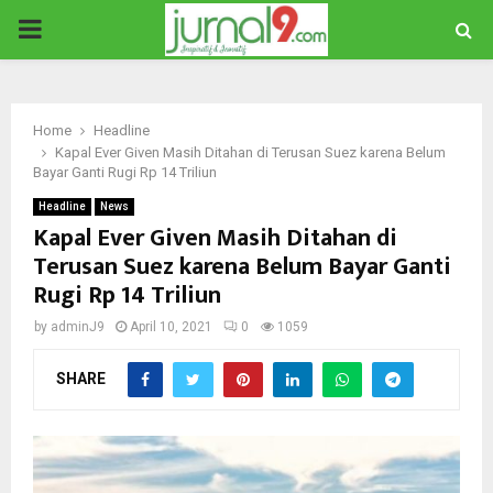
PRIMARY
MENU
Home
Headline
Kapal Ever Given Masih Ditahan di Terusan Suez karena Belum
Bayar Ganti Rugi Rp 14 Triliun
Headline
News
Kapal Ever Given Masih Ditahan di
Terusan Suez karena Belum Bayar Ganti
Rugi Rp 14 Triliun
by
adminJ9
April 10, 2021
0
1059
SHARE