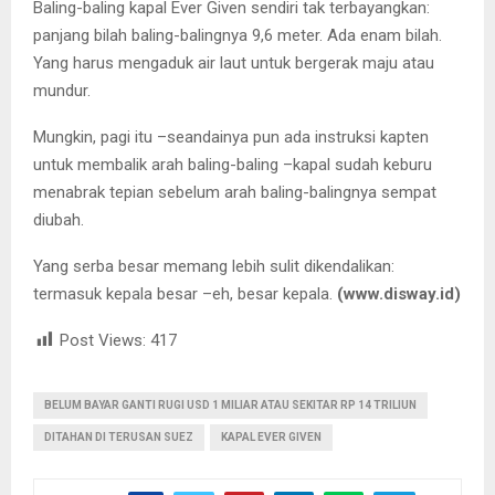
Baling-baling kapal Ever Given sendiri tak terbayangkan:
panjang bilah baling-balingnya 9,6 meter. Ada enam bilah.
Yang harus mengaduk air laut untuk bergerak maju atau
mundur.
Mungkin, pagi itu –seandainya pun ada instruksi kapten
untuk membalik arah baling-baling –kapal sudah keburu
menabrak tepian sebelum arah baling-balingnya sempat
diubah.
Yang serba besar memang lebih sulit dikendalikan:
termasuk kepala besar –eh, besar kepala.
(www.disway.id)
Post Views:
417
BELUM BAYAR GANTI RUGI USD 1 MILIAR ATAU SEKITAR RP 14 TRILIUN
DITAHAN DI TERUSAN SUEZ
KAPAL EVER GIVEN