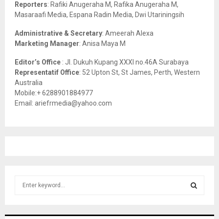
C
Reporters
: Rafiki Anugeraha M, Rafika Anugeraha M,
Masaraafi Media, Espana Radin Media, Dwi Utariningsih
H
Administrative & Secretary
: Ameerah Alexa
Marketing Manager
: Anisa Maya M
Editor’s Office
: Jl. Dukuh Kupang XXXI no.46A Surabaya
Representatif Office
: 52 Upton St, St James, Perth, Western
Australia
Mobile:+ 6288901884977
Email: ariefrmedia@yahoo.com
S
e
a
S
r