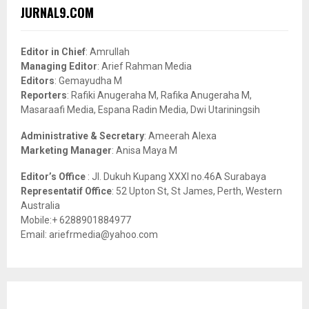
c
E
JURNAL9.COM
h
f
A
o
Editor in Chief
: Amrullah
r
R
Managing Editor
: Arief Rahman Media
:
Editors
: Gemayudha M
C
Reporters
: Rafiki Anugeraha M, Rafika Anugeraha M,
Masaraafi Media, Espana Radin Media, Dwi Utariningsih
H
Administrative & Secretary
: Ameerah Alexa
Marketing Manager
: Anisa Maya M
Editor’s Office
: Jl. Dukuh Kupang XXXI no.46A Surabaya
Representatif Office
: 52 Upton St, St James, Perth, Western
Australia
Mobile:+ 6288901884977
Email: ariefrmedia@yahoo.com