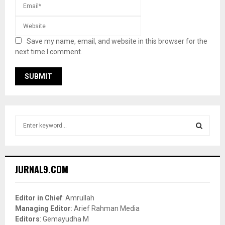
Save my name, email, and website in this browser for the
next time I comment.
S
e
a
S
r
c
E
JURNAL9.COM
h
f
A
o
Editor in Chief
: Amrullah
r
R
Managing Editor
: Arief Rahman Media
:
Editors
: Gemayudha M