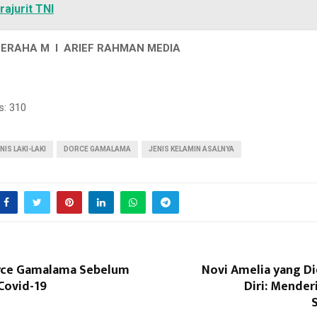
rajurit TNI
GERAHA M I ARIEF RAHMAN MEDIA
s:
310
IS LAKI-LAKI
DORCE GAMALAMA
JENIS KELAMIN ASALNYA
rce Gamalama Sebelum
Novi Amelia yang D
Covid-19
Diri: Mender