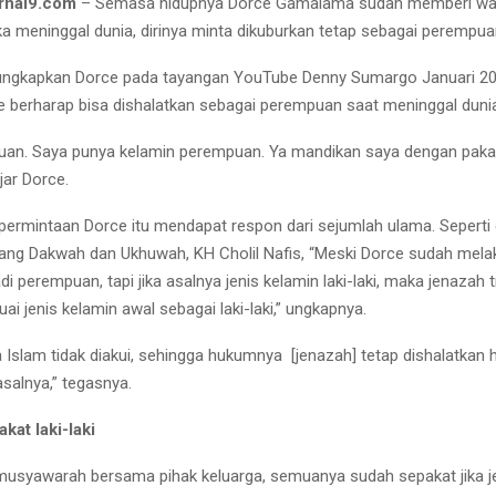
rnal9.com
– Semasa hidupnya Dorce Gamalama sudah memberi wa
ka meninggal dunia, dirinya minta dikuburkan tetap sebagai perempua
diungkapkan Dorce pada tayangan YouTube Denny Sumargo Januari 20
ce berharap bisa dishalatkan sebagai perempuan saat meninggal duni
uan. Saya punya kelamin perempuan. Ya mandikan saya dengan paka
jar Dorce.
ermintaan Dorce itu mendapat respon dari sejumlah ulama. Seperti
ang Dakwah dan Ukhuwah, KH Cholil Nafis, “Meski Dorce sudah mela
i perempuan, tapi jika asalnya jenis kelamin laki-laki, maka jenazah
ai jenis kelamin awal sebagai laki-laki,” ungkapnya.
Islam tidak diakui, sehingga hukumnya [jenazah] tetap dishalatkan 
asalnya,” tegasnya.
kat laki-laki
 musyawarah bersama pihak keluarga, semuanya sudah sepakat jika 