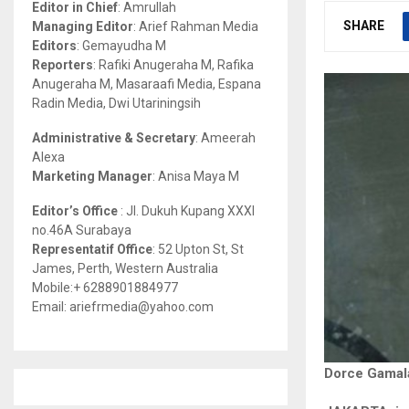
Editor in Chief
: Amrullah
r
R
SHARE
Managing Editor
: Arief Rahman Media
:
Editors
: Gemayudha M
C
Reporters
: Rafiki Anugeraha M, Rafika
Anugeraha M, Masaraafi Media, Espana
H
Radin Media, Dwi Utariningsih
Administrative & Secretary
: Ameerah
Alexa
Marketing Manager
: Anisa Maya M
Editor’s Office
: Jl. Dukuh Kupang XXXI
no.46A Surabaya
Representatif Office
: 52 Upton St, St
James, Perth, Western Australia
Mobile:+ 6288901884977
Email: ariefrmedia@yahoo.com
Dorce Gama