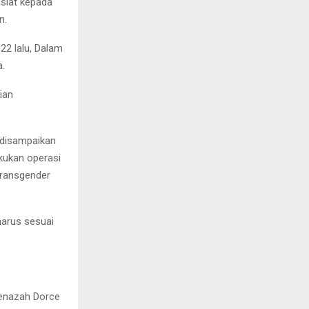
siat kepada
n.
22 lalu, Dalam
a.
ian
 disampaikan
kukan operasi
 transgender
harus sesuai
jenazah Dorce