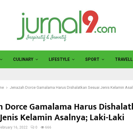
CULINARY
LIFESTYLE
SPORT
TRAVELL
ine
Jenazah Dorce Gamalama Harus Dishalatkan Sesuai Jenis Kelamin Asaln
h Dorce Gamalama Harus Dishalat
Jenis Kelamin Asalnya; Laki-Laki
February 16, 2022
0
666