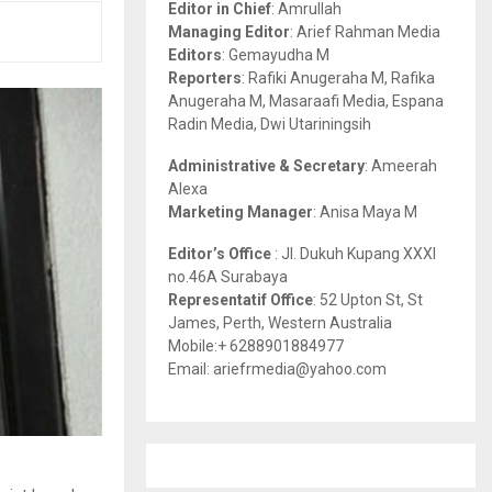
Editor in Chief
: Amrullah
r
R
Managing Editor
: Arief Rahman Media
:
Editors
: Gemayudha M
C
Reporters
: Rafiki Anugeraha M, Rafika
Anugeraha M, Masaraafi Media, Espana
H
Radin Media, Dwi Utariningsih
Administrative & Secretary
: Ameerah
Alexa
Marketing Manager
: Anisa Maya M
Editor’s Office
: Jl. Dukuh Kupang XXXI
no.46A Surabaya
Representatif Office
: 52 Upton St, St
James, Perth, Western Australia
Mobile:+ 6288901884977
Email: ariefrmedia@yahoo.com