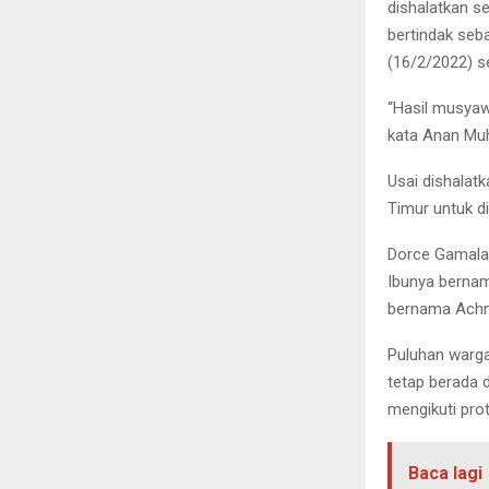
dishalatkan se
bertindak seb
(16/2/2022) se
“Hasil musyawa
kata Anan Muh
Usai dishalat
Timur untuk 
Dorce Gamalam
Ibunya bernam
bernama Achma
Puluhan warga
tetap berada 
mengikuti prot
Baca lagi