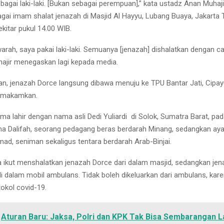
bagai laki-laki. [Bukan sebagai perempuan],” kata ustadz Anan Muhaji
agai imam shalat jenazah di Masjid Al Hayyu, Lubang Buaya, Jakarta 
kitar pukul 14.00 WIB.
rah, saya pakai laki-laki. Semuanya [jenazah] dishalatkan dengan cara
ajir menegaskan lagi kepada media.
kan, jenazah Dorce langsung dibawa menuju ke TPU Bantar Jati, Cipay
dimakamkan.
a lahir dengan nama asli Dedi Yuliardi di Solok, Sumatra Barat, pada
a Dalifah, seorang pedagang beras berdarah Minang, sedangkan ay
d, seniman sekaligus tentara berdarah Arab-Binjai.
 ikut menshalatkan jenazah Dorce dari dalam masjid, sedangkan je
di dalam mobil ambulans. Tidak boleh dikeluarkan dari ambulans, kar
okol covid-19.
Aturan Baru: Jaksa, Polri dan KPK Tak Bisa Sembarangan 