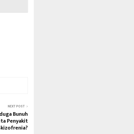
NEXT POST
iduga Bunuh
ita Penyakit
Skizofrenia?