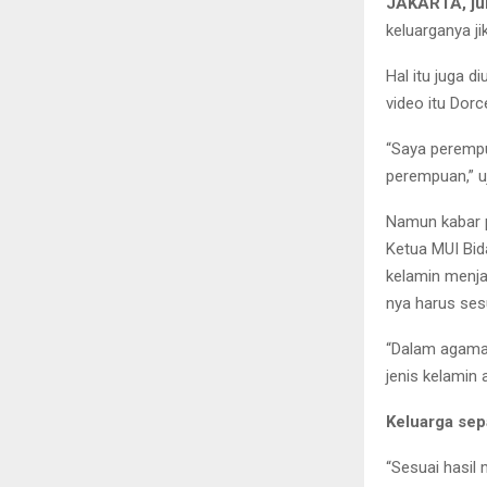
JAKARTA, ju
keluarganya ji
Hal itu juga 
video itu Dor
“Saya peremp
perempuan,” u
Namun kabar p
Ketua MUI Bid
kelamin menjad
nya harus sesu
“Dalam agama 
jenis kelamin 
Keluarga sepa
“Sesuai hasil