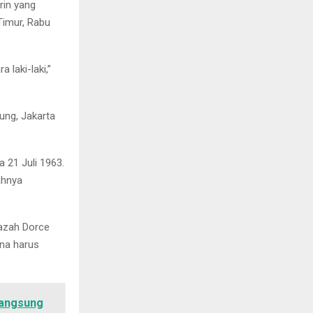
rin yang
Timur, Rabu
 laki-laki,”
ung, Jakarta
 21 Juli 1963.
ahnya
nazah Dorce
ena harus
Langsung