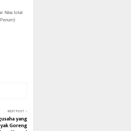
. Nilai total
g Penum)
NEXT POST
gusaha yang
nyak Goreng