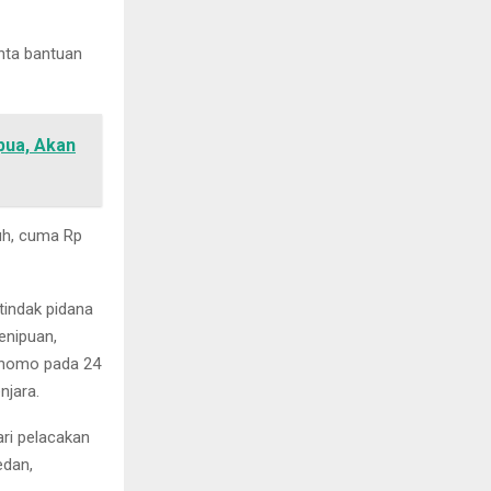
nta bantuan
pua, Akan
tuh, cuma Rp
tindak pidana
enipuan,
Binomo pada 24
njara.
ri pelacakan
edan,