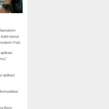
 Bareskrim
 bukti kasus
reskrim Polri.
aplikasi
omo,”
 aplikasi
ekomunikasi
dra Kenz