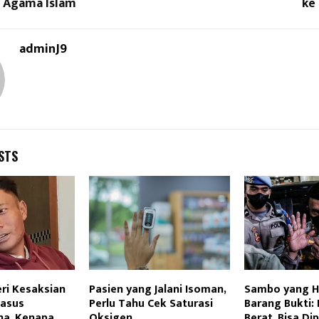
 Agama Islam
ke
adminJ9
STS
i Kesaksian
Pasien yang Jalani Isoman,
Sambo yang H
Kasus
Perlu Tahu Cek Saturasi
Barang Bukti: 
na, Kenapa
Oksigen
Berat, Bisa Di