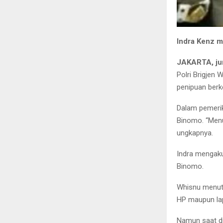
Indra Kenz 
JAKARTA, ju
Polri Brigjen
penipuan berke
Dalam pemerik
Binomo. “Menu
ungkapnya.
Indra mengaku
Binomo.
Whisnu menutu
HP maupun lap
Namun saat dip