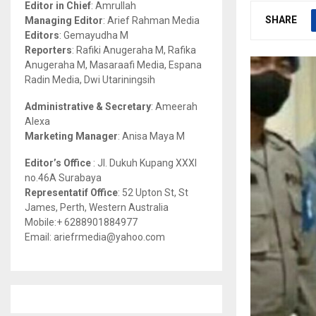
Editor in Chief
: Amrullah
r
R
SHARE
Managing Editor
: Arief Rahman Media
:
Editors
: Gemayudha M
C
Reporters
: Rafiki Anugeraha M, Rafika
Anugeraha M, Masaraafi Media, Espana
H
Radin Media, Dwi Utariningsih
Administrative & Secretary
: Ameerah
Alexa
Marketing Manager
: Anisa Maya M
Editor’s Office
: Jl. Dukuh Kupang XXXI
no.46A Surabaya
Representatif Office
: 52 Upton St, St
James, Perth, Western Australia
Mobile:+ 6288901884977
Email: ariefrmedia@yahoo.com