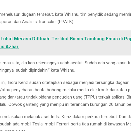
enelusuri dugaan tersebut, kata Whisnu, tim penyidik sedang memi
laporan dan Analisis Transaksi (PPATK).
Luhut Merasa Difitnah: Terlibat Bisnis Tambang Emas di Pa
is Azhar
a mau sita, dia kan rekeningnya udah sedikit. Sudah ada yang ajarin 
eningnya, sudah dipindahin,” kata Whisnu.
 ini, Indra Kenz sudah ditetapkan sebagai menjadi tersangka dugaan 
an/atau penyebaran berita bohong melalui media elektronik dan/atau p
ang dan/atau tindak pidana pencucian uang (TPPU) terkait aplikasi 
 lalu. Cowok ganteng yang menipu ini terancam kurungan 20 tahun pe
h melakukan melacak aset Indra Kenz dalam perkara tersebut. Dan da
sudah ada mobil Tesla, mobil Ferrari, serta tiga rumah di kawasan M