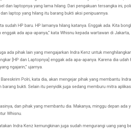
l dan laptopnya yang lama hilang. Dari pengakuan tersangka ini, po
 dan laptop yang hilang itu barang bukti aksi penipuannya.
ita sudah HP baru. HP lamanya hilang katanya. Enggak ada. Kita bong
 enggak ada apa-apanya,” kata Whisnu kepada wartawan di Jakarta,
a ada pihak lain yang mengajarkan Indra Kenz untuk menghilangkan 
ongkar [HP dan Laptopnya] enggak ada apa-apanya. Karena dia udah h
ang ngajarin,” ujarnya.
k Bareskrim Polri, kata dia, akan mengejar pihak yang membantu Indr
 barang bukti. Selain itu penyidik juga sedang memburu mitra aplika
iasinya, dan pihak yang membantu dia. Makanya, minggu depan ada ya
utur Whisnu.
takan Indra Kenz kemungkinan juga sudah mengurangi uang yang be