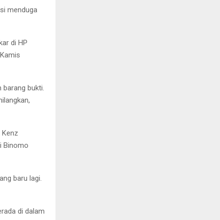
lisi menduga
kar di HP
 Kamis
barang bukti.
ilangkan,
a Kenz
si Binomo
ng baru lagi.
rada di dalam