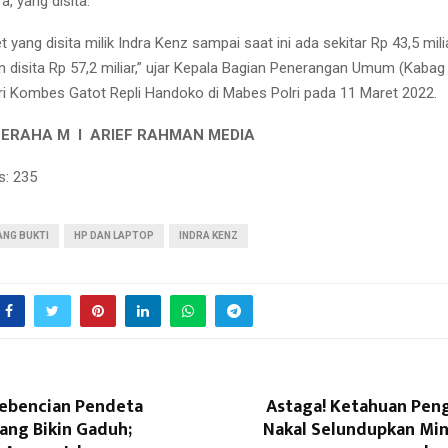
, yang disita.
et yang disita milik Indra Kenz sampai saat ini ada sekitar Rp 43,5 miliar
n disita Rp 57,2 miliar,” ujar Kepala Bagian Penerangan Umum (Kaba
ri Kombes Gatot Repli Handoko di Mabes Polri pada 11 Maret 2022.
GERAHA M I ARIEF RAHMAN MEDIA
s:
235
ANG BUKTI
HP DAN LAPTOP
INDRA KENZ
Kebencian Pendeta
Astaga! Ketahuan Pen
ang Bikin Gaduh;
Nakal Selundupkan Mi