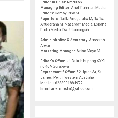
Editor in Chief
: Amrullah
r
R
Managing Editor
: Arief Rahman Media
:
Editors
: Gemayudha M
C
Reporters
: Rafiki Anugeraha M, Rafika
Anugeraha M, Masaraafi Media, Espana
H
Radin Media, Dwi Utariningsih
Administrative & Secretary
: Ameerah
Alexa
Marketing Manager
: Anisa Maya M
Editor’s Office
: Jl. Dukuh Kupang XXXI
no.46A Surabaya
Representatif Office
: 52 Upton St, St
James, Perth, Western Australia
Mobile:+ 6288901884977
Email: ariefrmedia@yahoo.com