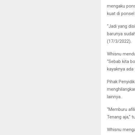
mengaku ponse
kuat di ponsel
“Jadi yang dis
barunya sudah
(17/3/2022).
Whisnu mendug
“Sebab kita b
kayaknya ada y
Pihak Penyidi
menghilangkan
lainnya.
“Memburu afil
Tenang aja,” t
Whisnu menga