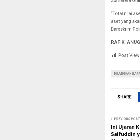
Sumatera Utara
“Total nilai as
aset yang aka
Bareskrim Pol
RAFIKI ANU
Post View
HILANGKAN BAR
SHARE
PREVIOUS POST
Ini Ujaran 
Saifuddin y