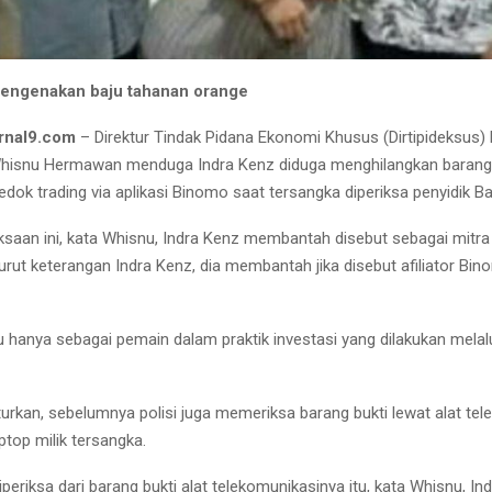
mengenakan baju tahanan orange
rnal9.com
– Direktur Tindak Pidana Ekonomi Khusus (Dirtipideksus)
 Whisnu Hermawan menduga Indra Kenz diduga menghilangkan barang
dok trading via aplikasi Binomo saat tersangka diperiksa penyidik Ba
saan ini, kata Whisnu, Indra Kenz membantah disebut sebagai mitra 
rut keterangan Indra Kenz, dia membantah jika disebut afiliator Bin
 hanya sebagai pemain dalam praktik investasi yang dilakukan melalui
rkan, sebelumnya polisi juga memeriksa barang bukti lewat alat tel
top milik tersangka.
eriksa dari barang bukti alat telekomunikasinya itu, kata Whisnu, In