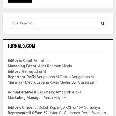
S
e
a
S
r
c
E
JURNAL9.COM
h
f
A
o
Editor in Chief
: Amrullah
r
R
Managing Editor
: Arief Rahman Media
:
Editors
: Gemayudha M
C
Reporters
: Rafiki Anugeraha M, Rafika Anugeraha M,
Masaraafi Media, Espana Radin Media, Dwi Utariningsih
H
Administrative & Secretary
: Ameerah Alexa
Marketing Manager
: Anisa Maya M
Editor’s Office
: Jl. Dukuh Kupang XXXI no.46A Surabaya
Representatif Office
: 52 Upton St, St James, Perth, Western