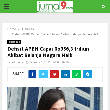
PRIMARY
MENU
Home
Business
Defisit APBN Capai Rp956,3 triliun Akibat Belanja Negara Naik
Business
Defisit APBN Capai Rp956,3 triliun
Akibat Belanja Negara Naik
by
adminJ9
January 6, 2021
0
594
SHARE