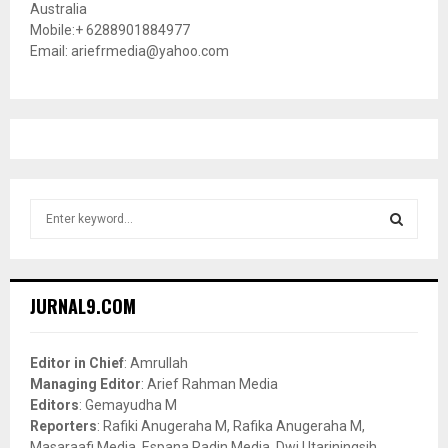
Australia
Mobile:+ 6288901884977
Email: ariefrmedia@yahoo.com
S
e
a
S
r
c
E
JURNAL9.COM
h
f
A
o
Editor in Chief
: Amrullah
r
R
Managing Editor
: Arief Rahman Media
:
Editors
: Gemayudha M
C
Reporters
: Rafiki Anugeraha M, Rafika Anugeraha M,
Masaraafi Media, Espana Radin Media, Dwi Utariningsih