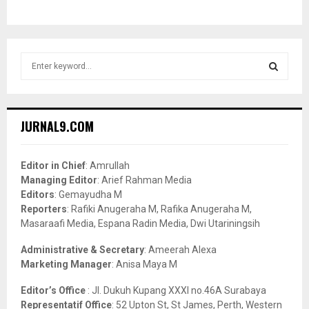
S
e
a
S
r
c
E
JURNAL9.COM
h
f
A
o
Editor in Chief
: Amrullah
r
R
Managing Editor
: Arief Rahman Media
:
Editors
: Gemayudha M
C
Reporters
: Rafiki Anugeraha M, Rafika Anugeraha M,
Masaraafi Media, Espana Radin Media, Dwi Utariningsih
H
Administrative & Secretary
: Ameerah Alexa
Marketing Manager
: Anisa Maya M
Editor’s Office
: Jl. Dukuh Kupang XXXI no.46A Surabaya
Representatif Office
: 52 Upton St, St James, Perth, Western