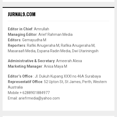
S
r
c
E
JURNAL9.COM
h
f
A
o
Editor in Chief
: Amrullah
r
R
Managing Editor
: Arief Rahman Media
:
Editors
: Gemayudha M
C
Reporters
: Rafiki Anugeraha M, Rafika Anugeraha M,
Masaraafi Media, Espana Radin Media, Dwi Utariningsih
H
Administrative & Secretary
: Ameerah Alexa
Marketing Manager
: Anisa Maya M
Editor’s Office
: Jl. Dukuh Kupang XXXI no.46A Surabaya
Representatif Office
: 52 Upton St, St James, Perth, Western
Australia
Mobile:+ 6288901884977
Email: ariefrmedia@yahoo.com