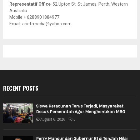
Representatif Office
: 52 Upton St, St James, Perth, Western
Australia
Mobile:+ 6288901884977
Email: ariefrmedia@yahoo.com
RECENT POSTS
Siswa Keracunan Terus Terjadi, Masyarakat
Desak Pemerintah Agar Menghentikan MBG
August 6, 2026
0
Perry Mundur dari Gubernur BI di Tengah Nilai