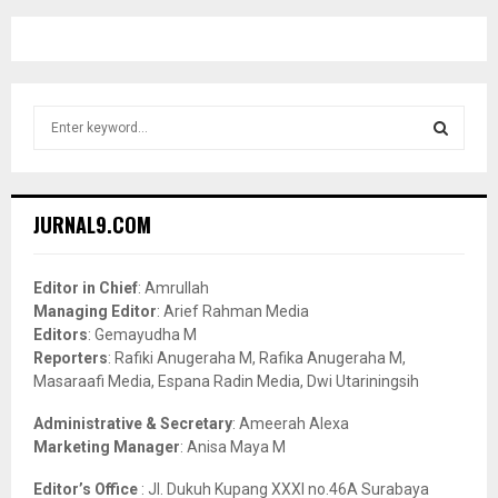
S
e
a
S
r
c
E
JURNAL9.COM
h
f
A
o
Editor in Chief
: Amrullah
r
R
Managing Editor
: Arief Rahman Media
:
Editors
: Gemayudha M
C
Reporters
: Rafiki Anugeraha M, Rafika Anugeraha M,
Masaraafi Media, Espana Radin Media, Dwi Utariningsih
H
Administrative & Secretary
: Ameerah Alexa
Marketing Manager
: Anisa Maya M
Editor’s Office
: Jl. Dukuh Kupang XXXI no.46A Surabaya