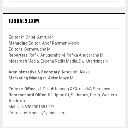
a
S
r
c
E
JURNAL9.COM
h
f
A
o
Editor in Chief
: Amrullah
r
R
Managing Editor
: Arief Rahman Media
:
Editors
: Gemayudha M
C
Reporters
: Rafiki Anugeraha M, Rafika Anugeraha M,
Masaraafi Media, Espana Radin Media, Dwi Utariningsih
H
Administrative & Secretary
: Ameerah Alexa
Marketing Manager
: Anisa Maya M
Editor’s Office
: Jl. Dukuh Kupang XXXI no.46A Surabaya
Representatif Office
: 52 Upton St, St James, Perth, Western
Australia
Mobile:+ 6288901884977
Email: ariefrmedia@yahoo.com