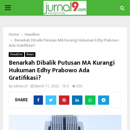
PRIMARY
MENU
Home
Headline
Benarkah Dibalik Putusan MA Kurangi Hukuman Edhy Prabowo
Ada Gratifikasi?
Headline
News
Benarkah Dibalik Putusan MA Kurangi
Hukuman Edhy Prabowo Ada
Gratifikasi?
by
adminJ9
March 11, 2022
0
556
SHARE