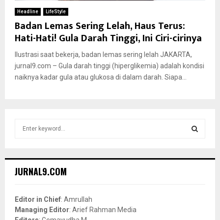
Headline
LifeStyle
Badan Lemas Sering Lelah, Haus Terus:
Hati-Hati! Gula Darah Tinggi, Ini Ciri-cirinya
Ilustrasi saat bekerja, badan lemas sering lelah JAKARTA,
jurnal9.com – Gula darah tinggi (hiperglikemia) adalah kondisi
naiknya kadar gula atau glukosa di dalam darah. Siapa...
S
e
a
S
r
c
E
JURNAL9.COM
h
f
A
o
Editor in Chief
: Amrullah
r
R
Managing Editor
: Arief Rahman Media
:
Editors
: Gemayudha M