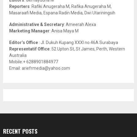
C
Reporters
: Rafiki Anugeraha M, Rafika Anugeraha M,
Masaraafi Media, Espana Radin Media, Dwi Utariningsih
H
Administrative & Secretary
: Ameerah Alexa
Marketing Manager
: Anisa Maya M
Editor’s Office
: Jl. Dukuh Kupang XXXI no.46A Surabaya
Representatif Office
: 52 Upton St, St James, Perth, Western
Australia
Mobile:+ 6288901884977
Email: ariefrmedia@yahoo.com
RECENT POSTS