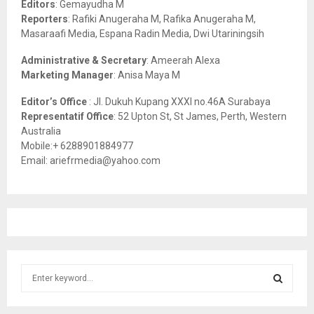
Editors
: Gemayudha M
C
Reporters
: Rafiki Anugeraha M, Rafika Anugeraha M,
Masaraafi Media, Espana Radin Media, Dwi Utariningsih
H
Administrative & Secretary
: Ameerah Alexa
Marketing Manager
: Anisa Maya M
Editor’s Office
: Jl. Dukuh Kupang XXXI no.46A Surabaya
Representatif Office
: 52 Upton St, St James, Perth, Western
Australia
Mobile:+ 6288901884977
Email: ariefrmedia@yahoo.com
S
e
a
S