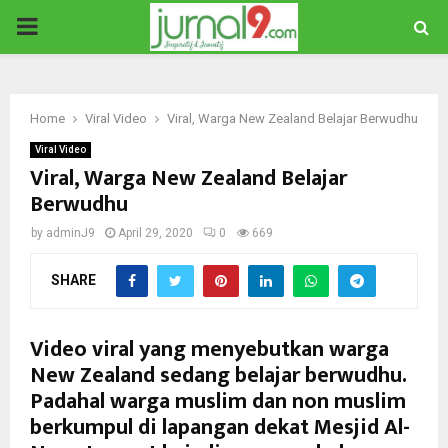
PRIMARY
MENU
Home
Viral Video
Viral, Warga New Zealand Belajar Berwudhu
Viral Video
Viral, Warga New Zealand Belajar
Berwudhu
by
adminJ9
April 29, 2020
0
669
SHARE
Video viral yang menyebutkan warga
New Zealand sedang belajar berwudhu.
Padahal warga muslim dan non muslim
berkumpul di lapangan dekat Mesjid Al-