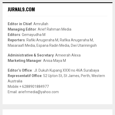
r
c
E
JURNAL9.COM
h
f
A
o
Editor in Chief
: Amrullah
r
R
Managing Editor
: Arief Rahman Media
:
Editors
: Gemayudha M
C
Reporters
: Rafiki Anugeraha M, Rafika Anugeraha M,
Masaraafi Media, Espana Radin Media, Dwi Utariningsih
H
Administrative & Secretary
: Ameerah Alexa
Marketing Manager
: Anisa Maya M
Editor’s Office
: Jl. Dukuh Kupang XXXI no.46A Surabaya
Representatif Office
: 52 Upton St, St James, Perth, Western
Australia
Mobile:+ 6288901884977
Email: ariefrmedia@yahoo.com