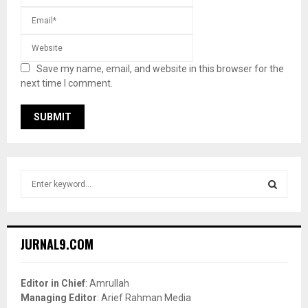
Save my name, email, and website in this browser for the
next time I comment.
S
e
a
S
r
c
E
JURNAL9.COM
h
f
A
o
Editor in Chief
: Amrullah
r
R
Managing Editor
: Arief Rahman Media
: