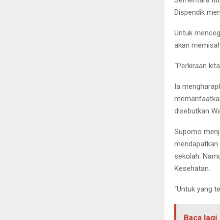
Sementara itu
Dispendik men
Untuk mencega
akan memisahk
“Perkiraan kit
Ia mengharapk
memanfaatkan
disebutkan Wal
Supomo menjel
mendapatkan v
sekolah. Namu
Kesehatan.
“Untuk yang te
Baca lagi