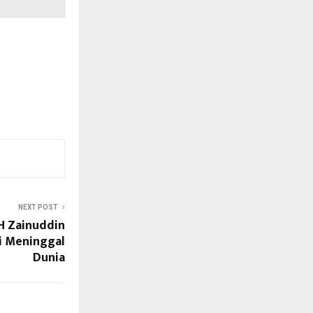
NEXT POST
KH Zainuddin
ri Meninggal
Dunia