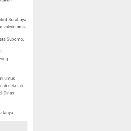
atakan
mkot Surabaya
a vaksin anak.
 kata Supomo.
t
yang
ni untuk
 di sekolah-
i Dinas
katanya.