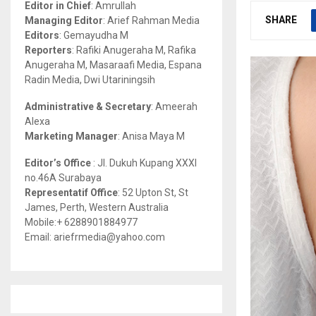
Editor in Chief
: Amrullah
r
R
SHARE
Managing Editor
: Arief Rahman Media
:
Editors
: Gemayudha M
C
Reporters
: Rafiki Anugeraha M, Rafika
Anugeraha M, Masaraafi Media, Espana
H
Radin Media, Dwi Utariningsih
Administrative & Secretary
: Ameerah
Alexa
Marketing Manager
: Anisa Maya M
Editor’s Office
: Jl. Dukuh Kupang XXXI
no.46A Surabaya
Representatif Office
: 52 Upton St, St
James, Perth, Western Australia
Mobile:+ 6288901884977
Email: ariefrmedia@yahoo.com