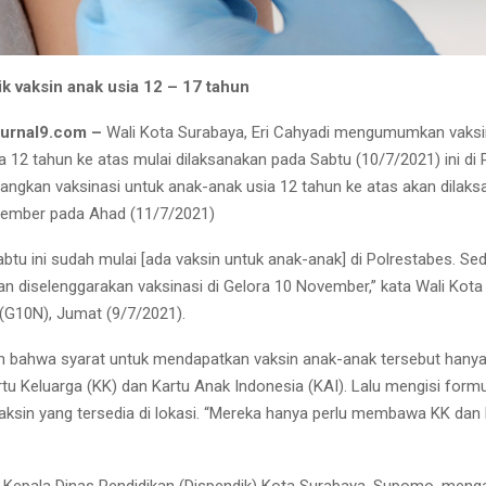
tik vaksin anak usia 12 – 17 tahun
urnal9.com –
Wali Kota Surabaya, Eri Cahyadi mengumumkan vaksi
a 12 tahun ke atas mulai dilaksanakan pada Sabtu (10/7/2021) ini di
angkan vaksinasi untuk anak-anak usia 12 tahun ke atas akan dilaks
vember pada Ahad (11/7/2021)
abtu ini sudah mulai [ada vaksin untuk anak-anak] di Polrestabes. Se
n diselenggarakan vaksinasi di Gelora 10 November,” kata Wali Kota E
G10N), Jumat (9/7/2021).
n bahwa syarat untuk mendapatkan vaksin anak-anak tersebut hanya
 Keluarga (KK) dan Kartu Anak Indonesia (KAI). Lalu mengisi formu
aksin yang tersedia di lokasi. “Mereka hanya perlu membawa KK dan K