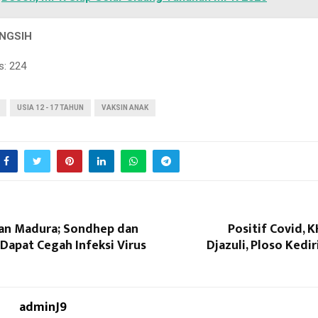
INGSIH
s:
224
USIA 12 - 17 TAHUN
VAKSIN ANAK
n Madura; Sondhep dan
Positif Covid, 
Dapat Cegah Infeksi Virus
Djazuli, Ploso Kedi
adminJ9