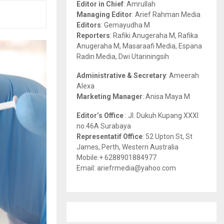
Editor in Chief
: Amrullah
r
R
Managing Editor
: Arief Rahman Media
:
Editors
: Gemayudha M
C
Reporters
: Rafiki Anugeraha M, Rafika
Anugeraha M, Masaraafi Media, Espana
H
Radin Media, Dwi Utariningsih
Administrative & Secretary
: Ameerah
Alexa
Marketing Manager
: Anisa Maya M
Editor’s Office
: Jl. Dukuh Kupang XXXI
no.46A Surabaya
Representatif Office
: 52 Upton St, St
James, Perth, Western Australia
Mobile:+ 6288901884977
Email: ariefrmedia@yahoo.com