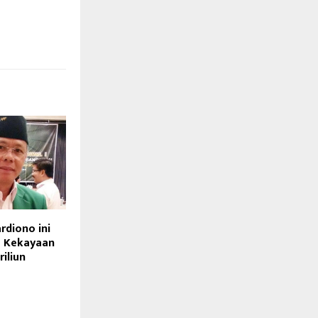
ardiono ini
ya Kekayaan
riliun