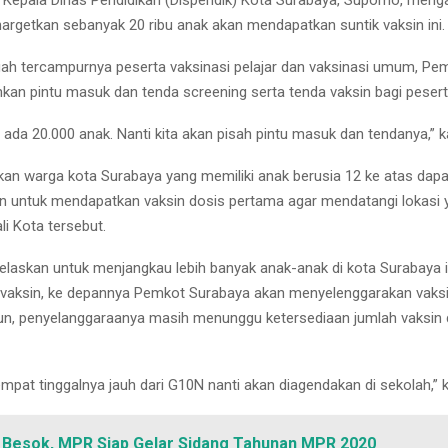
 Kepala Dinas Pendidikan (Dispendik) Kota Surabaya, Supomo, meng
argetkan sebanyak 20 ribu anak akan mendapatkan suntik vaksin ini.
h tercampurnya peserta vaksinasi pelajar dan vaksinasi umum, Pe
an pintu masuk dan tenda screening serta tenda vaksin bagi pesert
a ada 20.000 anak. Nanti kita akan pisah pintu masuk dan tendanya,”
an warga kota Surabaya yang memiliki anak berusia 12 ke atas dapa
 untuk mendapatkan vaksin dosis pertama agar mendatangi lokasi 
i Kota tersebut.
askan untuk menjangkau lebih banyak anak-anak di kota Surabaya i
aksin, ke depannya Pemkot Surabaya akan menyelenggarakan vaksin
n, penyelanggaraanya masih menunggu ketersediaan jumlah vaksin d
mpat tinggalnya jauh dari G10N nanti akan diagendakan di sekolah,” 
Besok, MPR Siap Gelar Sidang Tahunan MPR 2020