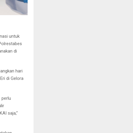
nasi untuk
 Polrestabes
anakan di
dangkan hari
ri di Gelora
 perlu
lir
AI saja,”