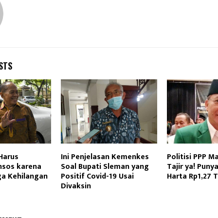
STS
Harus
Ini Penjelasan Kemenkes
Politisi PPP M
nsos karena
Soal Bupati Sleman yang
Tajir ya! Pun
a Kehilangan
Positif Covid-19 Usai
Harta Rp1,27 T
Divaksin