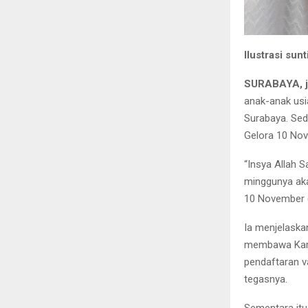
Ilustrasi sun
SURABAYA, j
anak-anak usi
Surabaya. Sed
Gelora 10 No
“Insya Allah S
minggunya aka
10 November (
Ia menjelaska
membawa Kartu
pendaftaran v
tegasnya.