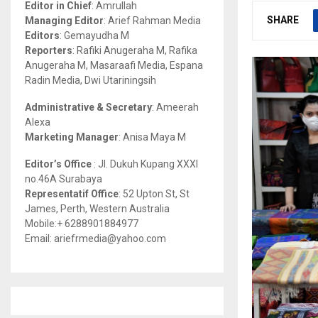
Editor in Chief
: Amrullah
r
R
SHARE
Managing Editor
: Arief Rahman Media
:
Editors
: Gemayudha M
C
Reporters
: Rafiki Anugeraha M, Rafika
Anugeraha M, Masaraafi Media, Espana
H
Radin Media, Dwi Utariningsih
Administrative & Secretary
: Ameerah
Alexa
Marketing Manager
: Anisa Maya M
Editor’s Office
: Jl. Dukuh Kupang XXXI
no.46A Surabaya
Representatif Office
: 52 Upton St, St
James, Perth, Western Australia
Mobile:+ 6288901884977
Email: ariefrmedia@yahoo.com