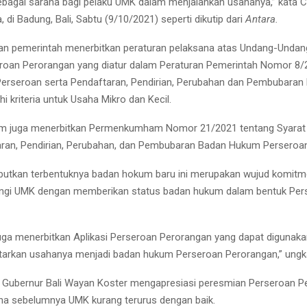
bagai sarana bagi pelaku UMK dalam menjalankan usahanya,” kata 
, di Badung, Bali, Sabtu (9/10/2021) seperti dikutip dari
Antara.
an pemerintah menerbitkan peraturan pelaksana atas Undang-Undang
roan Perorangan yang diatur dalam Peraturan Pemerintah Nomor 8/
erseroan serta Pendaftaran, Pendirian, Perubahan dan Pembubaran
 kriteria untuk Usaha Mikro dan Kecil.
juga menerbitkan Permenkumham Nomor 21/2021 tentang Syarat 
ran, Pendirian, Perubahan, dan Pembubaran Badan Hukum Perseroan
utkan terbentuknya badan hokum baru ini merupakan wujud komitm
ungi UMK dengan memberikan status badan hukum dalam bentuk Per
uga menerbitkan Aplikasi Perseroan Perorangan yang dapat digunak
tarkan usahanya menjadi badan hukum Perseroan Perorangan,” ungk
 Gubernur Bali Wayan Koster mengapresiasi peresmian Perseroan 
ena sebelumnya UMK kurang terurus dengan baik.