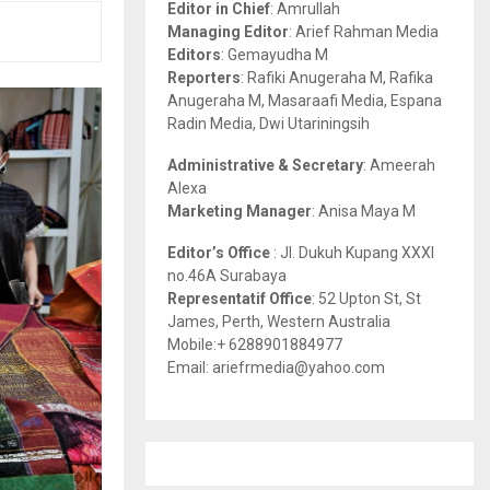
Editor in Chief
: Amrullah
r
R
Managing Editor
: Arief Rahman Media
:
Editors
: Gemayudha M
C
Reporters
: Rafiki Anugeraha M, Rafika
Anugeraha M, Masaraafi Media, Espana
H
Radin Media, Dwi Utariningsih
Administrative & Secretary
: Ameerah
Alexa
Marketing Manager
: Anisa Maya M
Editor’s Office
: Jl. Dukuh Kupang XXXI
no.46A Surabaya
Representatif Office
: 52 Upton St, St
James, Perth, Western Australia
Mobile:+ 6288901884977
Email: ariefrmedia@yahoo.com