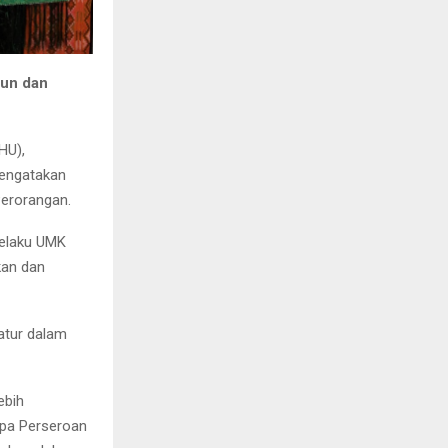
nun dan
HU),
engatakan
Perorangan.
pelaku UMK
kan dan
atur dalam
ebih
rupa Perseroan