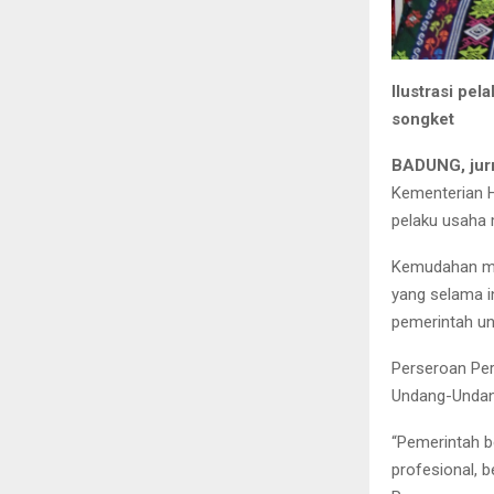
Ilustrasi pel
songket
BADUNG, jur
Kementerian 
pelaku usaha 
Kemudahan men
yang selama i
pemerintah u
Perseroan Per
Undang-Undan
“Pemerintah b
profesional, b