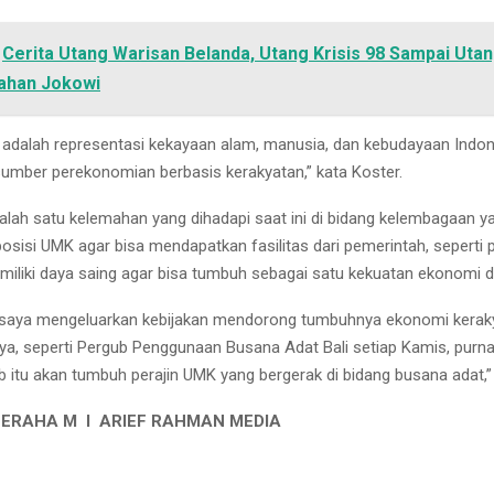
Cerita Utang Warisan Belanda, Utang Krisis 98 Sampai Uta
ahan Jokowi
adalah representasi kekayaan alam, manusia, dan kebudayaan Indon
sumber perekonomian berbasis kerakyatan,” kata Koster.
alah satu kelemahan yang dihadapi saat ini di bidang kelembagaan y
sisi UMK agar bisa mendapatkan fasilitas dari pemerintah, seperti p
miliki daya saing agar bisa tumbuh sebagai satu kekuatan ekonomi d
i saya mengeluarkan kebijakan mendorong tumbuhnya ekonomi kerak
ya, seperti Pergub Penggunaan Busana Adat Bali setiap Kamis, purna
 itu akan tumbuh perajin UMK yang bergerak di bidang busana adat,” 
GERAHA M I ARIEF RAHMAN MEDIA