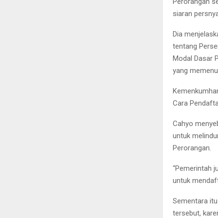
Perorangan se
siaran persnya
Dia menjelask
tentang Perse
Modal Dasar P
yang memenuhi
Kemenkumham 
Cara Pendafta
Cahyo menyeb
untuk melind
Perorangan.
“Pemerintah j
untuk mendaf
Sementara itu
tersebut, kar