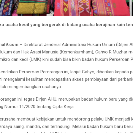
aku usaha kecil yang bergerak di bidang usaha kerajinan kain te
nal9.com –
Direktorat Jenderal Administrasi Hukum Umum (Ditjen A
Hukum dan Hak Asasi Manusia (Kemenkumham), Cahyo R Muzhar m
mikro dan kecil (UMK) kini sudah bisa bikin badan hukum Perseroan 
dirikan Perseroan Perorangan ini, lanjut Cahyo, diberikan kepada 
ni mengalami kesulitan mendapatkan akses pembiayaan dari perban
ntuk mengembangkan usahanya.
orangan ini, tegas Dirjen AHU, merupakan badan hukum baru yang di
g Nomor 11/2020 tentang Cipta Kerja.
erusaha membuat kebijakan untuk mendorong pelaku UMK menjadi l
erdaya saing, mandiri, dan terlindungi. Melalui badan hukum baru be