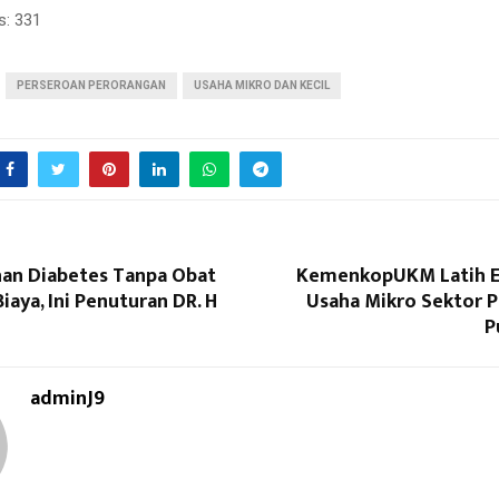
s:
331
PERSEROAN PERORANGAN
USAHA MIKRO DAN KECIL
n Diabetes Tanpa Obat
KemenkopUKM Latih 
iaya, Ini Penuturan DR. H
Usaha Mikro Sektor P
P
adminJ9