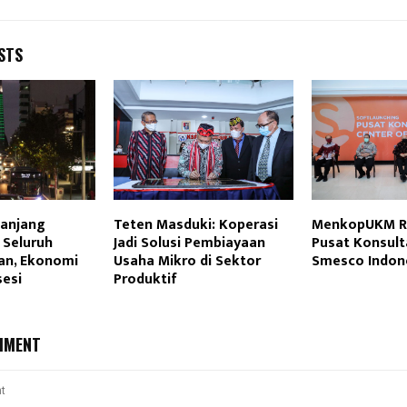
STS
panjang
Teten Masduki: Koperasi
MenkopUKM R
 Seluruh
Jadi Solusi Pembiayaan
Pusat Konsult
an, Ekonomi
Usaha Mikro di Sektor
Smesco Indon
sesi
Produktif
MMENT