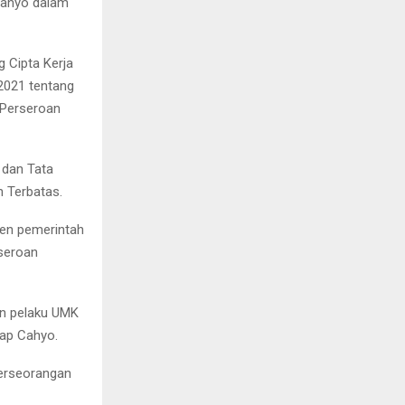
Cahyo dalam
 Cipta Kerja
2021 tentang
 Perseroan
dan Tata
 Terbatas.
en pemerintah
seroan
an pelaku UMK
ap Cahyo.
Perseorangan