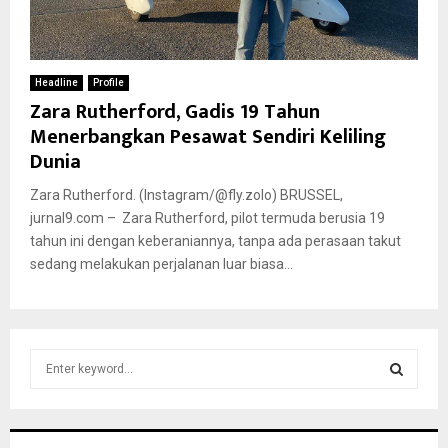
Headline
Profile
Zara Rutherford, Gadis 19 Tahun
Menerbangkan Pesawat Sendiri Keliling
Dunia
Zara Rutherford. (Instagram/@fly.zolo) BRUSSEL,
jurnal9.com – Zara Rutherford, pilot termuda berusia 19
tahun ini dengan keberaniannya, tanpa ada perasaan takut
sedang melakukan perjalanan luar biasa...
S
e
a
S
r
c