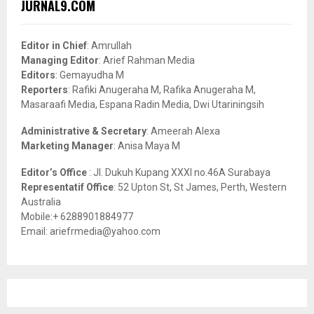
E
JURNAL9.COM
h
f
A
o
Editor in Chief
: Amrullah
r
R
Managing Editor
: Arief Rahman Media
:
Editors
: Gemayudha M
C
Reporters
: Rafiki Anugeraha M, Rafika Anugeraha M,
Masaraafi Media, Espana Radin Media, Dwi Utariningsih
H
Administrative & Secretary
: Ameerah Alexa
Marketing Manager
: Anisa Maya M
Editor’s Office
: Jl. Dukuh Kupang XXXI no.46A Surabaya
Representatif Office
: 52 Upton St, St James, Perth, Western
Australia
Mobile:+ 6288901884977
Email: ariefrmedia@yahoo.com