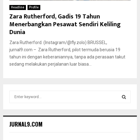
Headline
Profile
Zara Rutherford, Gadis 19 Tahun
Menerbangkan Pesawat Sendiri Keliling
Dunia
Zara Rutherford. (Instagram/@fly.zolo) BRUSSEL,
jurnal9.com – Zara Rutherford, pilot termuda berusia 19
tahun ini dengan keberaniannya, tanpa ada perasaan takut
sedang melakukan perjalanan luar biasa...
S
e
a
S
r
c
E
JURNAL9.COM
h
f
A
o