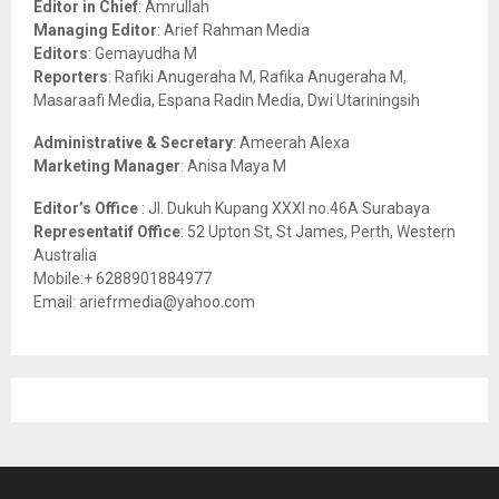
Editor in Chief
: Amrullah
r
R
Managing Editor
: Arief Rahman Media
:
Editors
: Gemayudha M
C
Reporters
: Rafiki Anugeraha M, Rafika Anugeraha M,
Masaraafi Media, Espana Radin Media, Dwi Utariningsih
H
Administrative & Secretary
: Ameerah Alexa
Marketing Manager
: Anisa Maya M
Editor’s Office
: Jl. Dukuh Kupang XXXI no.46A Surabaya
Representatif Office
: 52 Upton St, St James, Perth, Western
Australia
Mobile:+ 6288901884977
Email: ariefrmedia@yahoo.com