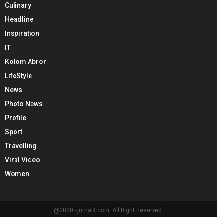
Culinary
Headline
Inspiration
IT
Kolom Abror
LifeStyle
News
Photo News
Profile
Sport
Travelling
Viral Video
Women
@2020 - jurnal9.com. All Right Reserved.