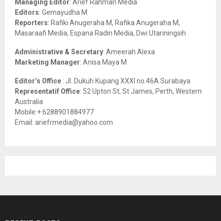
Managing Editor
: Arief Rahman Media
:
Editors
: Gemayudha M
C
Reporters
: Rafiki Anugeraha M, Rafika Anugeraha M,
Masaraafi Media, Espana Radin Media, Dwi Utariningsih
H
Administrative & Secretary
: Ameerah Alexa
Marketing Manager
: Anisa Maya M
Editor’s Office
: Jl. Dukuh Kupang XXXI no.46A Surabaya
Representatif Office
: 52 Upton St, St James, Perth, Western
Australia
Mobile:+ 6288901884977
Email: ariefrmedia@yahoo.com