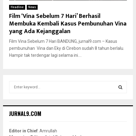
Headline
News
Film ‘Vina Sebelum 7 Hari’ Berhasil
Membuka Kembali Kasus Pembunuhan Vina
yang Ada Kejanggalan
Film Vina Sebelum 7 Hari BANDUNG, jurnal9.com – Kasus
pembunuhan Vina dan Eky di Cirebon sudah 8 tahun berlalu.
Hampir tak terdengar lagi selama ini....
S
e
a
S
r
c
E
JURNAL9.COM
h
f
A
o
Editor in Chief
: Amrullah
r
R