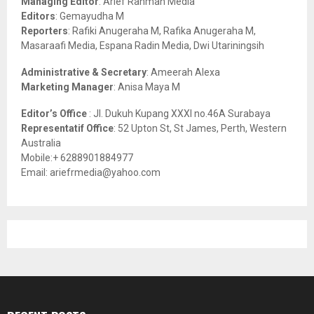
Managing Editor
: Arief Rahman Media
:
Editors
: Gemayudha M
C
Reporters
: Rafiki Anugeraha M, Rafika Anugeraha M,
Masaraafi Media, Espana Radin Media, Dwi Utariningsih
H
Administrative & Secretary
: Ameerah Alexa
Marketing Manager
: Anisa Maya M
Editor’s Office
: Jl. Dukuh Kupang XXXI no.46A Surabaya
Representatif Office
: 52 Upton St, St James, Perth, Western
Australia
Mobile:+ 6288901884977
Email: ariefrmedia@yahoo.com