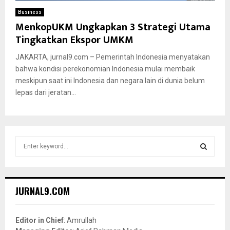
Business
MenkopUKM Ungkapkan 3 Strategi Utama
Tingkatkan Ekspor UMKM
JAKARTA, jurnal9.com – Pemerintah Indonesia menyatakan
bahwa kondisi perekonomian Indonesia mulai membaik
meskipun saat ini Indonesia dan negara lain di dunia belum
lepas dari jeratan...
S
e
a
S
r
c
E
JURNAL9.COM
h
f
A
o
Editor in Chief
: Amrullah
r
R