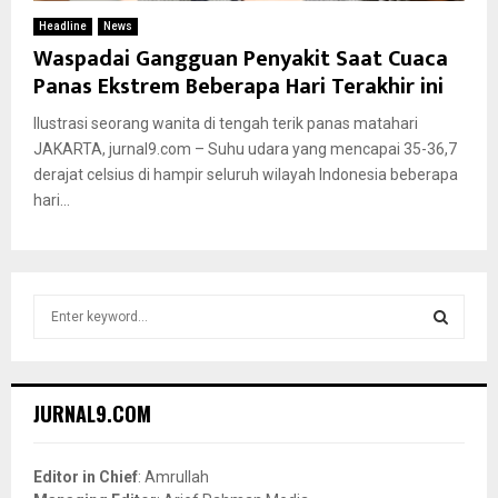
Headline
News
Waspadai Gangguan Penyakit Saat Cuaca
Panas Ekstrem Beberapa Hari Terakhir ini
Ilustrasi seorang wanita di tengah terik panas matahari
JAKARTA, jurnal9.com – Suhu udara yang mencapai 35-36,7
derajat celsius di hampir seluruh wilayah Indonesia beberapa
hari...
S
e
a
S
r
c
E
JURNAL9.COM
h
f
A
o
Editor in Chief
: Amrullah
r
R