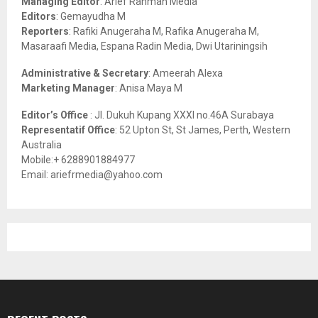
Managing Editor
: Arief Rahman Media
:
Editors
: Gemayudha M
C
Reporters
: Rafiki Anugeraha M, Rafika Anugeraha M,
Masaraafi Media, Espana Radin Media, Dwi Utariningsih
H
Administrative & Secretary
: Ameerah Alexa
Marketing Manager
: Anisa Maya M
Editor’s Office
: Jl. Dukuh Kupang XXXI no.46A Surabaya
Representatif Office
: 52 Upton St, St James, Perth, Western
Australia
Mobile:+ 6288901884977
Email: ariefrmedia@yahoo.com