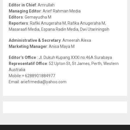
o
Editor in Chief
: Amrullah
r
R
Managing Editor
: Arief Rahman Media
:
Editors
: Gemayudha M
C
Reporters
: Rafiki Anugeraha M, Rafika Anugeraha M,
Masaraafi Media, Espana Radin Media, Dwi Utariningsih
H
Administrative & Secretary
: Ameerah Alexa
Marketing Manager
: Anisa Maya M
Editor’s Office
: Jl. Dukuh Kupang XXXI no.46A Surabaya
Representatif Office
: 52 Upton St, St James, Perth, Western
Australia
Mobile:+ 6288901884977
Email: ariefrmedia@yahoo.com