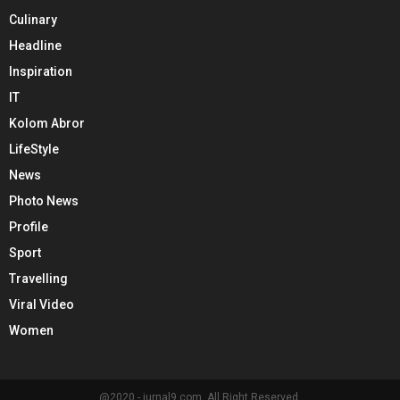
Culinary
Headline
Inspiration
IT
Kolom Abror
LifeStyle
News
Photo News
Profile
Sport
Travelling
Viral Video
Women
@2020 - jurnal9.com. All Right Reserved.