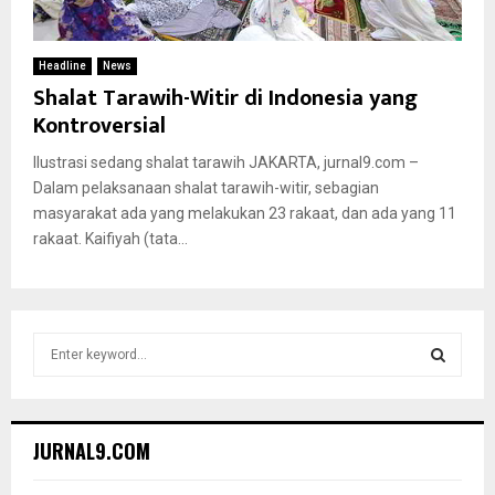
Headline
News
Shalat Tarawih-Witir di Indonesia yang
Kontroversial
Ilustrasi sedang shalat tarawih JAKARTA, jurnal9.com –
Dalam pelaksanaan shalat tarawih-witir, sebagian
masyarakat ada yang melakukan 23 rakaat, dan ada yang 11
rakaat. Kaifiyah (tata...
S
e
a
S
r
c
E
JURNAL9.COM
h
f
A