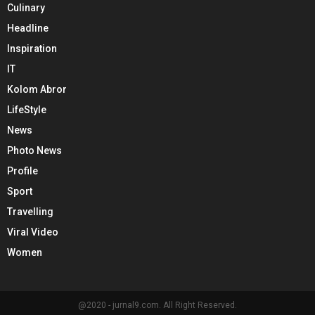
Culinary
Headline
Inspiration
IT
Kolom Abror
LifeStyle
News
Photo News
Profile
Sport
Travelling
Viral Video
Women
@2020 - jurnal9.com. All Right Reserved.