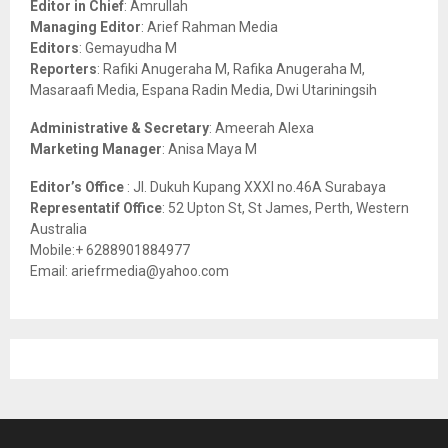
Editor in Chief
: Amrullah
r
R
Managing Editor
: Arief Rahman Media
:
Editors
: Gemayudha M
C
Reporters
: Rafiki Anugeraha M, Rafika Anugeraha M,
Masaraafi Media, Espana Radin Media, Dwi Utariningsih
H
Administrative & Secretary
: Ameerah Alexa
Marketing Manager
: Anisa Maya M
Editor’s Office
: Jl. Dukuh Kupang XXXI no.46A Surabaya
Representatif Office
: 52 Upton St, St James, Perth, Western
Australia
Mobile:+ 6288901884977
Email: ariefrmedia@yahoo.com