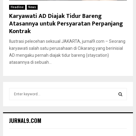
Headline
News
Karyawati AD Diajak Tidur Bareng
Atasannya untuk Persyaratan Perpanjang
Kontrak
Ilustrasi pelecehan seksual JAKARTA, jurnal9.com – Seorang
karyawati salah satu perusahaan di Cikarang yang berinisial
AD mengaku pernah diajak tidur bareng (staycation)
atasannya di sebuah...
S
e
a
S
r
c
E
JURNAL9.COM
h
f
A
o