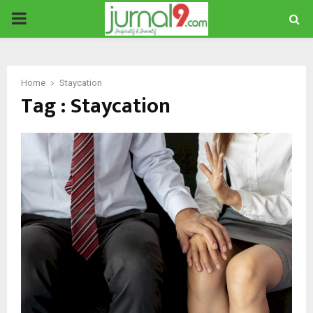
PRIMARY
MENU
Home
Staycation
Tag : Staycation