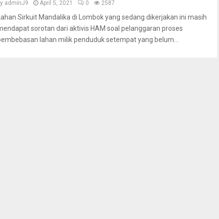
by
adminJ9
April 5, 2021
0
2587
Lahan Sirkuit Mandalika di Lombok yang sedang dikerjakan ini masih
mendapat sorotan dari aktivis HAM soal pelanggaran proses
pembebasan lahan milik penduduk setempat yang belum...