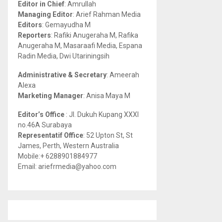
Editor in Chief
: Amrullah
r
R
Managing Editor
: Arief Rahman Media
:
Editors
: Gemayudha M
C
Reporters
: Rafiki Anugeraha M, Rafika
Anugeraha M, Masaraafi Media, Espana
H
Radin Media, Dwi Utariningsih
Administrative & Secretary
: Ameerah
Alexa
Marketing Manager
: Anisa Maya M
Editor’s Office
: Jl. Dukuh Kupang XXXI
no.46A Surabaya
Representatif Office
: 52 Upton St, St
James, Perth, Western Australia
Mobile:+ 6288901884977
Email: ariefrmedia@yahoo.com