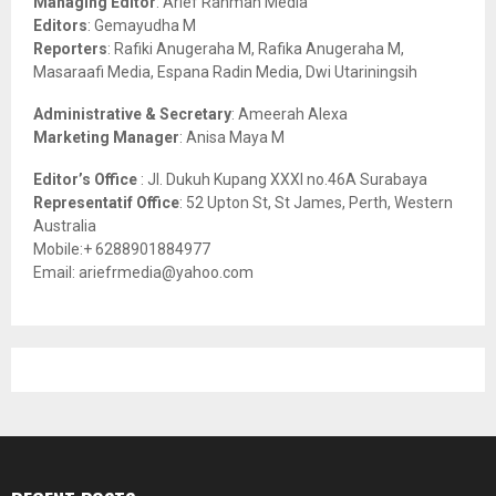
Managing Editor
: Arief Rahman Media
:
Editors
: Gemayudha M
C
Reporters
: Rafiki Anugeraha M, Rafika Anugeraha M,
Masaraafi Media, Espana Radin Media, Dwi Utariningsih
H
Administrative & Secretary
: Ameerah Alexa
Marketing Manager
: Anisa Maya M
Editor’s Office
: Jl. Dukuh Kupang XXXI no.46A Surabaya
Representatif Office
: 52 Upton St, St James, Perth, Western
Australia
Mobile:+ 6288901884977
Email: ariefrmedia@yahoo.com