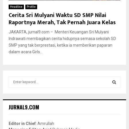
Headline
Profile
Cerita Sri Mulyani Waktu SD SMP Nilai
Raportnya Merah, Tak Pernah Juara Kelas
JAKARTA, jurnal9.com – Menteri Keuangan Sri Mulyani
Indrawati membagikan cerita hidupnya semasa sekolah SD
SMP yang tak berprestasi, ketika ia memberikan paparan
dalam acara Girls...
S
e
a
S
r
c
E
JURNAL9.COM
h
f
A
o
Editor in Chief
: Amrullah
r
R