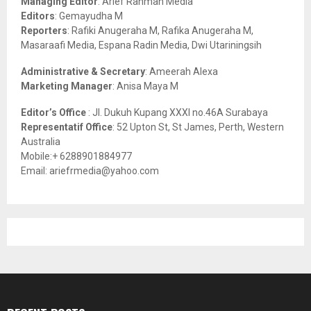
Managing Editor
: Arief Rahman Media
:
Editors
: Gemayudha M
C
Reporters
: Rafiki Anugeraha M, Rafika Anugeraha M,
Masaraafi Media, Espana Radin Media, Dwi Utariningsih
H
Administrative & Secretary
: Ameerah Alexa
Marketing Manager
: Anisa Maya M
Editor’s Office
: Jl. Dukuh Kupang XXXI no.46A Surabaya
Representatif Office
: 52 Upton St, St James, Perth, Western
Australia
Mobile:+ 6288901884977
Email: ariefrmedia@yahoo.com