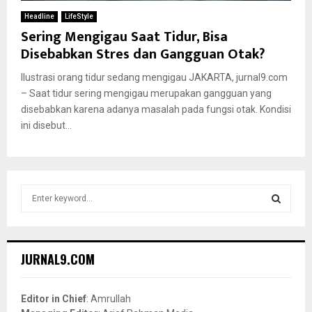
Headline
LifeStyle
Sering Mengigau Saat Tidur, Bisa
Disebabkan Stres dan Gangguan Otak?
Ilustrasi orang tidur sedang mengigau JAKARTA, jurnal9.com
– Saat tidur sering mengigau merupakan gangguan yang
disebabkan karena adanya masalah pada fungsi otak. Kondisi
ini disebut...
S
e
a
S
r
c
E
JURNAL9.COM
h
f
A
o
Editor in Chief
: Amrullah
r
R