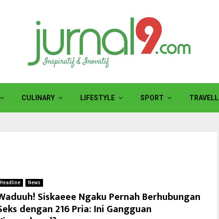
CULINARY
LIFESTYLE
SPORT
TRAVELL
Headline
News
Waduuh! Siskaeee Ngaku Pernah Berhubungan
Seks dengan 216 Pria: Ini Gangguan