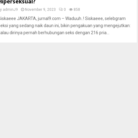
Hiperseksual?
by
adminJ9
November 9, 2023
0
858
Siskaeee JAKARTA, jurnal9.com – Waduuh..! Siskaeee, selebgram
seksi yang sedang naik daun ini, bikin pengakuan yang mengejutkan:
kalau dirinya pernah berhubungan seks dengan 216 pria...