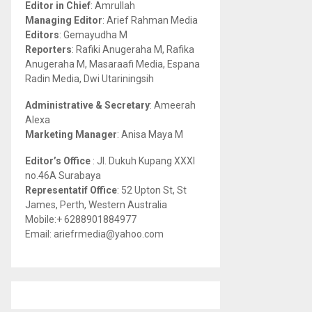
Editor in Chief
: Amrullah
r
R
Managing Editor
: Arief Rahman Media
:
Editors
: Gemayudha M
C
Reporters
: Rafiki Anugeraha M, Rafika
Anugeraha M, Masaraafi Media, Espana
H
Radin Media, Dwi Utariningsih
Administrative & Secretary
: Ameerah
Alexa
Marketing Manager
: Anisa Maya M
Editor’s Office
: Jl. Dukuh Kupang XXXI
no.46A Surabaya
Representatif Office
: 52 Upton St, St
James, Perth, Western Australia
Mobile:+ 6288901884977
Email: ariefrmedia@yahoo.com