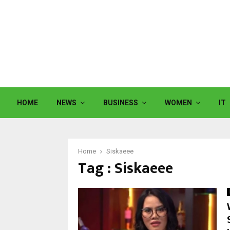
HOME
NEWS
BUSINESS
WOMEN
IT
Home
Siskaeee
Tag : Siskaeee