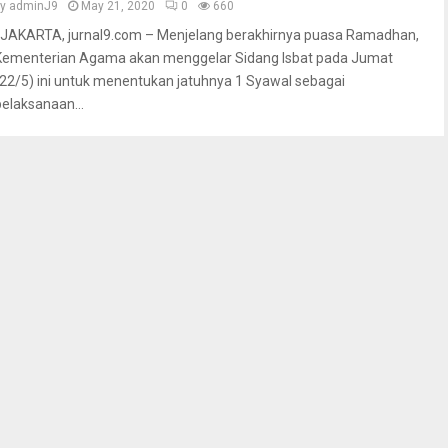
by
adminJ9
May 21, 2020
0
660
JAKARTA, jurnal9.com – Menjelang berakhirnya puasa Ramadhan,
Kementerian Agama akan menggelar Sidang Isbat pada Jumat
(22/5) ini untuk menentukan jatuhnya 1 Syawal sebagai
pelaksanaan...