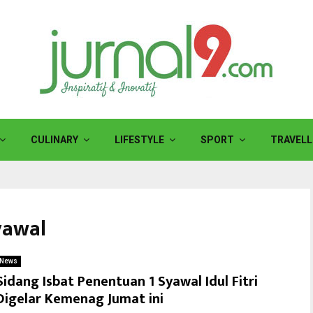
CULINARY
LIFESTYLE
SPORT
TRAVELL
yawal
News
Sidang Isbat Penentuan 1 Syawal Idul Fitri
Digelar Kemenag Jumat ini