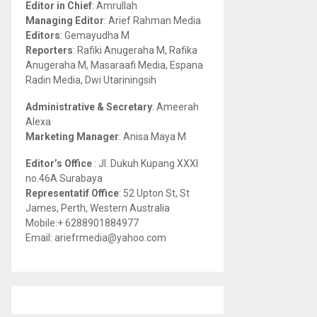
Editor in Chief
: Amrullah
r
R
Managing Editor
: Arief Rahman Media
:
Editors
: Gemayudha M
C
Reporters
: Rafiki Anugeraha M, Rafika
Anugeraha M, Masaraafi Media, Espana
H
Radin Media, Dwi Utariningsih
Administrative & Secretary
: Ameerah
Alexa
Marketing Manager
: Anisa Maya M
Editor’s Office
: Jl. Dukuh Kupang XXXI
no.46A Surabaya
Representatif Office
: 52 Upton St, St
James, Perth, Western Australia
Mobile:+ 6288901884977
Email: ariefrmedia@yahoo.com