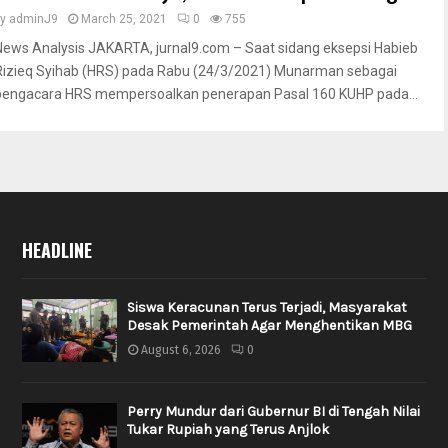
by
adminJ9
March 25, 2021
0
755
News Analysis JAKARTA, jurnal9.com – Saat sidang eksepsi Habieb
Rizieq Syihab (HRS) pada Rabu (24/3/2021) Munarman sebagai
pengacara HRS mempersoalkan penerapan Pasal 160 KUHP pada...
HEADLINE
Siswa Keracunan Terus Terjadi, Masyarakat
Desak Pemerintah Agar Menghentikan MBG
August 6, 2026
0
Perry Mundur dari Gubernur BI di Tengah Nilai
Tukar Rupiah yang Terus Anjlok