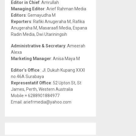
Editor in Chief
: Amrullah
r
R
Managing Editor
: Arief Rahman Media
:
Editors
: Gemayudha M
C
Reporters
: Rafiki Anugeraha M, Rafika
Anugeraha M, Masaraafi Media, Espana
H
Radin Media, Dwi Utariningsih
Administrative & Secretary
: Ameerah
Alexa
Marketing Manager
: Anisa Maya M
Editor’s Office
: Jl. Dukuh Kupang XXXI
no.46A Surabaya
Representatif Office
: 52 Upton St, St
James, Perth, Western Australia
Mobile:+ 6288901884977
Email: ariefrmedia@yahoo.com