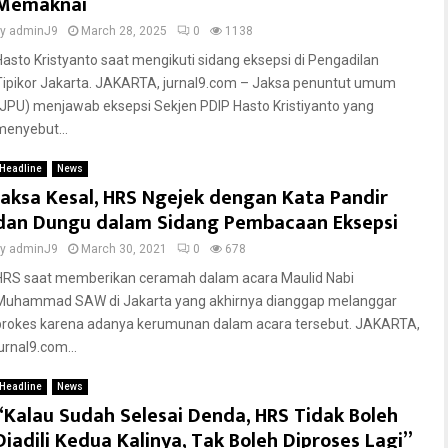
Memaknai
by
adminJ9
March 28, 2025
0
1138
Hasto Kristyanto saat mengikuti sidang eksepsi di Pengadilan
Tipikor Jakarta. JAKARTA, jurnal9.com – Jaksa penuntut umum
(JPU) menjawab eksepsi Sekjen PDIP Hasto Kristiyanto yang
menyebut...
Headline
News
Jaksa Kesal, HRS Ngejek dengan Kata Pandir
dan Dungu dalam Sidang Pembacaan Eksepsi
by
adminJ9
March 30, 2021
0
678
HRS saat memberikan ceramah dalam acara Maulid Nabi
Muhammad SAW di Jakarta yang akhirnya dianggap melanggar
prokes karena adanya kerumunan dalam acara tersebut. JAKARTA,
urnal9.com...
Headline
News
“Kalau Sudah Selesai Denda, HRS Tidak Boleh
Diadili Kedua Kalinya, Tak Boleh Diproses Lagi”