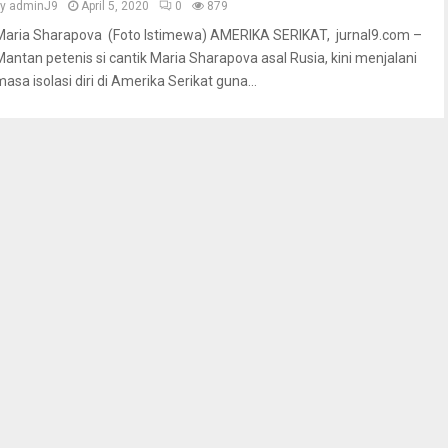
by
adminJ9
April 5, 2020
0
879
Maria Sharapova (Foto Istimewa) AMERIKA SERIKAT, jurnal9.com –
Mantan petenis si cantik Maria Sharapova asal Rusia, kini menjalani
asa isolasi diri di Amerika Serikat guna...