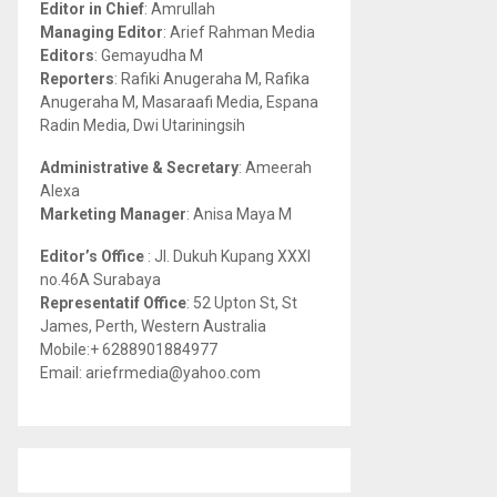
Editor in Chief
: Amrullah
r
R
Managing Editor
: Arief Rahman Media
:
Editors
: Gemayudha M
C
Reporters
: Rafiki Anugeraha M, Rafika
Anugeraha M, Masaraafi Media, Espana
H
Radin Media, Dwi Utariningsih
Administrative & Secretary
: Ameerah
Alexa
Marketing Manager
: Anisa Maya M
Editor’s Office
: Jl. Dukuh Kupang XXXI
no.46A Surabaya
Representatif Office
: 52 Upton St, St
James, Perth, Western Australia
Mobile:+ 6288901884977
Email: ariefrmedia@yahoo.com