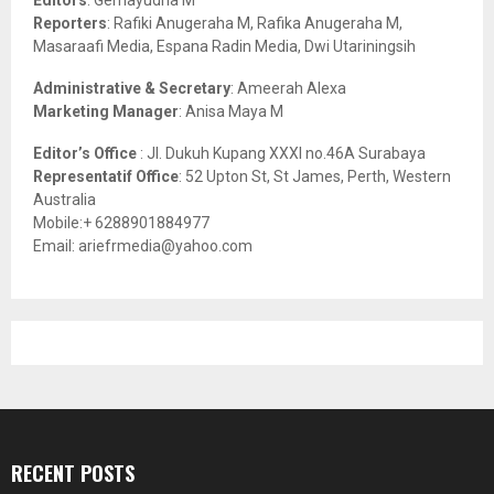
C
Reporters
: Rafiki Anugeraha M, Rafika Anugeraha M,
Masaraafi Media, Espana Radin Media, Dwi Utariningsih
H
Administrative & Secretary
: Ameerah Alexa
Marketing Manager
: Anisa Maya M
Editor’s Office
: Jl. Dukuh Kupang XXXI no.46A Surabaya
Representatif Office
: 52 Upton St, St James, Perth, Western
Australia
Mobile:+ 6288901884977
Email: ariefrmedia@yahoo.com
RECENT POSTS