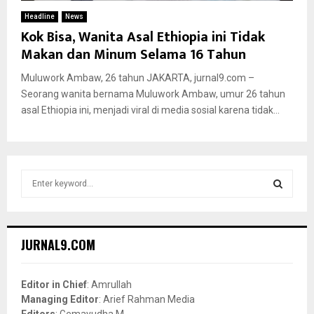
Headline
News
Kok Bisa, Wanita Asal Ethiopia ini Tidak
Makan dan Minum Selama 16 Tahun
Muluwork Ambaw, 26 tahun JAKARTA, jurnal9.com –
Seorang wanita bernama Muluwork Ambaw, umur 26 tahun
asal Ethiopia ini, menjadi viral di media sosial karena tidak...
S
e
a
S
r
c
E
JURNAL9.COM
h
f
A
o
Editor in Chief
: Amrullah
r
R
Managing Editor
: Arief Rahman Media
:
Editors
: Gemayudha M